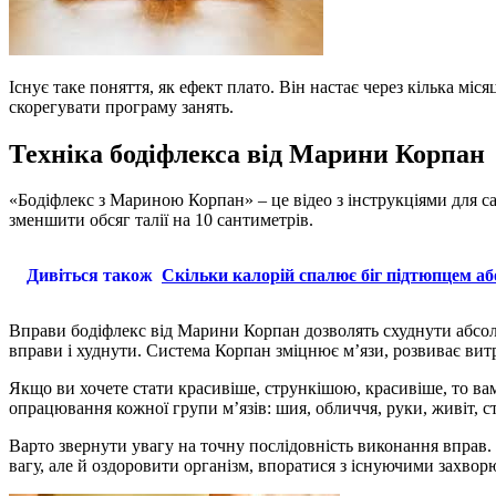
Існує таке поняття, як ефект плато. Він настає через кілька мі
скорегувати програму занять.
Техніка бодіфлекса від Марини Корпан
«Бодіфлекс з Мариною Корпан» – це відео з інструкціями для са
зменшити обсяг талії на 10 сантиметрів.
Дивіться також
Скільки калорій спалює біг підтюпцем а
Вправи бодіфлекс від Марини Корпан дозволять схуднути абсол
вправи і худнути. Система Корпан зміцнює м’язи, розвиває вит
Якщо ви хочете стати красивіше, стрункішою, красивіше, то в
опрацювання кожної групи м’язів: шия, обличчя, руки, живіт, с
Варто звернути увагу на точну послідовність виконання вправ.
вагу, але й оздоровити організм, впоратися з існуючими захво