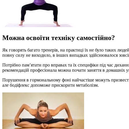
Можна освоїти техніку самостійно?
Як говорять багато тренерів, на практиці їх не було таких люд
повну силу не виходило, в інших випадках здійснювалося зовсі
Потрібно пам’ятати про вправах та їх специфіки під час дихання
рекомендацій професіонала можна почати заняття в домашніх у
Порушення в гормональному фоні найчастіше можуть призвести д
але бодіфлекс допоможе прискорити метаболізм.