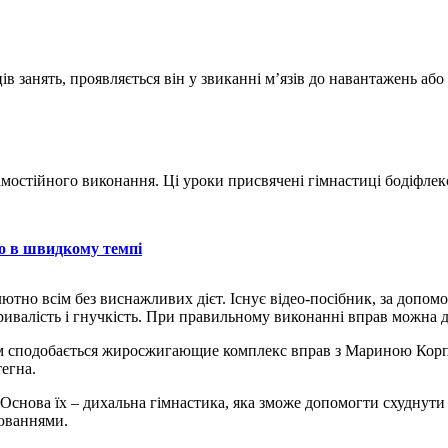
сяців занять, проявляється він у звиканні м’язів до навантажень
мостійного виконання. Ці уроки присвячені гімнастиці бодіфлекс
бо в швидкому темпі
ютно всім без виснажливих дієт. Існує відео-посібник, за допо
ривалість і гнучкість. При правильному виконанні вправ можна д
ам сподобається жиросжигающие комплекс вправ з Мариною Корпа
тегна.
 Основа їх – дихальна гімнастика, яка зможе допомогти схуднути
рюваннями.