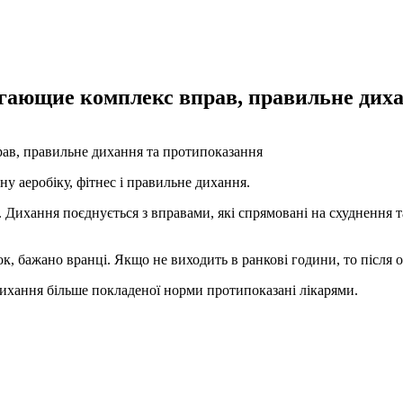
гающие комплекс вправ, правильне диха
в, правильне дихання та протипоказання
ну аеробіку, фітнес і правильне дихання.
. Дихання поєднується з вправами, які спрямовані на схуднення т
к, бажано вранці. Якщо не виходить в ранкові години, то після
дихання більше покладеної норми протипоказані лікарями.