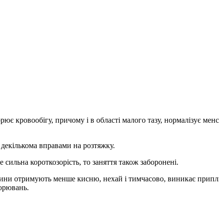
ює кровообігу, причому і в області малого тазу, нормалізує мен
декількома вправами на розтяжку.
 сильна короткозорість, то заняття також заборонені.
тини отримують менше кисню, нехай і тимчасово, виникає припли
ворювань.