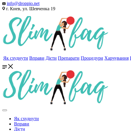
info@droppio.net
г. Киев, ул. Шевченка 19
Як схуднути
Вправи
Дієти
Препарати
Процедури
Харчування
Як схуднути
Вправи
Дієти