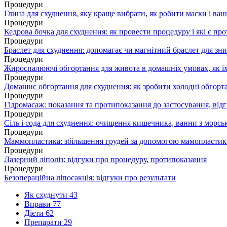
Процедури
Глина для схуднення, яку краще вибрати, як робити маски і ван
Процедури
Кедрова бочка для схуднення: як провести процедуру і які є пр
Процедури
Браслет для схуднення: допомагає чи магнітний браслет для зн
Процедури
Жироспалюючі обгортання для живота в домашніх умовах, як ї
Процедури
Домашнє обгортання для схуднення: як зробити холодні обгорт
Процедури
Гідромасаж: показання та протипоказання до застосування, від
Процедури
Сіль і сода для схуднення: очищення кишечника, ванни з морсь
Процедури
Маммопластика: збільшення грудей за допомогою мамопластики
Процедури
Лазерний ліполіз: відгуки про процедуру, протипоказання
Процедури
Безопераційна ліпосакція: відгуки про результати
Як схуднути
43
Вправи
77
Дієти
62
Препарати
29