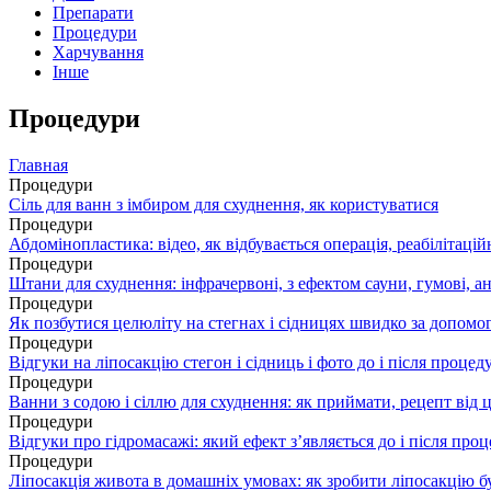
Препарати
Процедури
Харчування
Інше
Процедури
Главная
Процедури
Сіль для ванн з імбиром для схуднення, як користуватися
Процедури
Абдомінопластика: відео, як відбувається операція, реабілітаці
Процедури
Штани для схуднення: інфрачервоні, з ефектом сауни, гумові, а
Процедури
Як позбутися целюліту на стегнах і сідницях швидко за допомо
Процедури
Відгуки на ліпосакцію стегон і сідниць і фото до і після процед
Процедури
Ванни з содою і сіллю для схуднення: як приймати, рецепт від 
Процедури
Відгуки про гідромасажі: який ефект з’являється до і після про
Процедури
Ліпосакція живота в домашніх умовах: як зробити ліпосакцію 