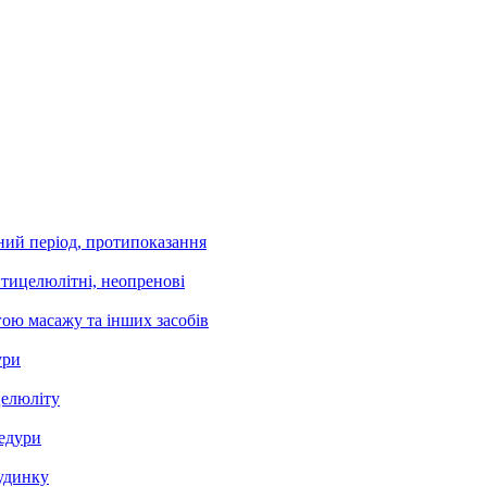
йний період, протипоказання
нтицелюлітні, неопренові
гою масажу та інших засобів
ури
целюліту
цедури
будинку