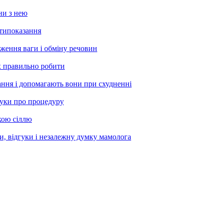
ни з нею
отипоказання
иження ваги і обміну речовин
х правильно робити
ання і допомагають вони при схудненні
гуки про процедуру
кою сіллю
, відгуки і незалежну думку мамолога