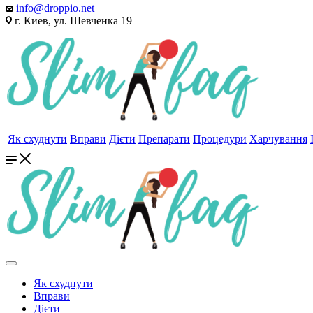
info@droppio.net
г. Киев, ул. Шевченка 19
Як схуднути
Вправи
Дієти
Препарати
Процедури
Харчування
Як схуднути
Вправи
Дієти