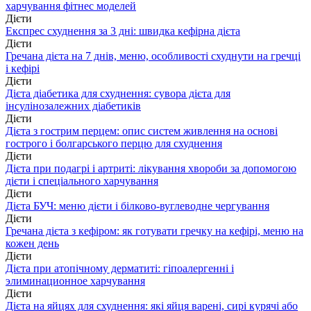
харчування фітнес моделей
Дієти
Експрес схуднення за 3 дні: швидка кефірна дієта
Дієти
Гречана дієта на 7 днів, меню, особливості схуднути на гречці
і кефірі
Дієти
Дієта діабетика для схуднення: сувора дієта для
інсулінозалежних діабетиків
Дієти
Дієта з гострим перцем: опис систем живлення на основі
гострого і болгарського перцю для схуднення
Дієти
Дієта при подагрі і артриті: лікування хвороби за допомогою
дієти і спеціального харчування
Дієти
Дієта БУЧ: меню дієти і білково-вуглеводне чергування
Дієти
Гречана дієта з кефіром: як готувати гречку на кефірі, меню на
кожен день
Дієти
Дієта при атопічному дерматиті: гіпоалергенні і
элиминационное харчування
Дієти
Дієта на яйцях для схуднення: які яйця варені, сирі курячі або