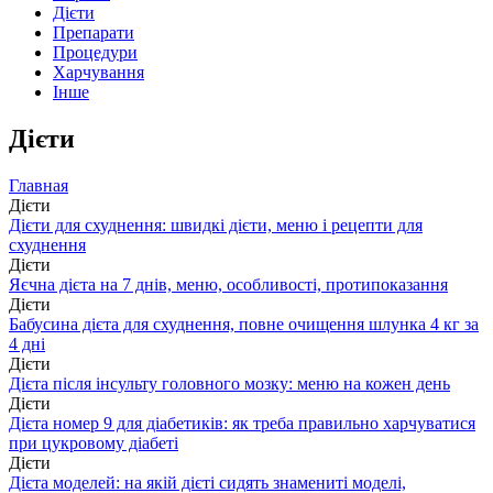
Дієти
Препарати
Процедури
Харчування
Інше
Дієти
Главная
Дієти
Дієти для схуднення: швидкі дієти, меню і рецепти для
схуднення
Дієти
Яєчна дієта на 7 днів, меню, особливості, протипоказання
Дієти
Бабусина дієта для схуднення, повне очищення шлунка 4 кг за
4 дні
Дієти
Дієта після інсульту головного мозку: меню на кожен день
Дієти
Дієта номер 9 для діабетиків: як треба правильно харчуватися
при цукровому діабеті
Дієти
Дієта моделей: на якій дієті сидять знамениті моделі,