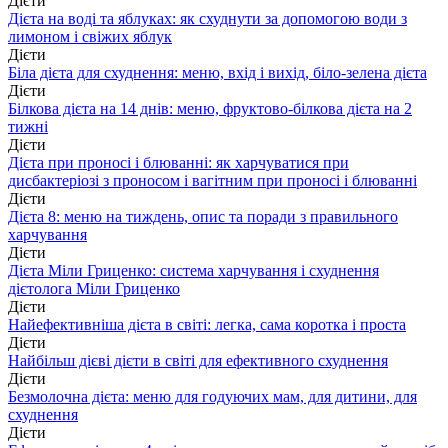
Дієти
Дієта на воді та яблуках: як схуднути за допомогою води з
лимоном і свіжих яблук
Дієти
Біла дієта для схуднення: меню, вхід і вихід, біло-зелена дієта
Дієти
Білкова дієта на 14 днів: меню, фруктово-білкова дієта на 2
тижні
Дієти
Дієта при проносі і блюванні: як харчуватися при
дисбактеріозі з проносом і вагітним при проносі і блюванні
Дієти
Дієта 8: меню на тиждень, опис та поради з правильного
харчування
Дієти
Дієта Міли Гриценко: система харчування і схуднення
дієтолога Міли Гриценко
Дієти
Найефективніша дієта в світі: легка, сама коротка і проста
Дієти
Найбільш дієві дієти в світі для ефективного схуднення
Дієти
Безмолочна дієта: меню для годуючих мам, для дитини, для
схуднення
Дієти