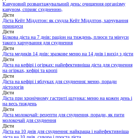
Кавуновий розвантажувальний день: очищення організму
кавуном, сприяє схудненню,
Дієти
Дієта Кейт Міддлтон: як схудла Кейт Міддлтон, харчування
принцеси
Дієти
Білкова дієта на 7 днів: раціон на тиждень, плюси та мінуси
такого харчування для схуднення
Дієти
Дієта медиків 14 днів: зразкове меню на 14 днів і вихід з дієти
Дієти
Дієта на кефірі і огірках: найефективніша дієта для схуднення
на огірках, кефірі та кропі
Дієти
Дієта на кефірі і яблуках для схуднення: меню, поради
дієтологів
Дієти
Дієта при хронічному гастриті шлунка: меню на кожен день і
на весь тиждень
Дієти
Дієта молокочай: рецепти для схуднення, поради, як пити
молокочай для схуднення
Дієти
Дієта на 10 днів для схуднення: найкраща і найефективніша
дієта на 10 днів, сувора і проста дієта