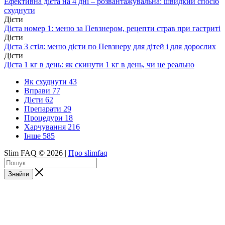
Ефективна дієта на 4 дні – розвантажувальна: швидкий спосіб
схуднути
Дієти
Дієта номер 1: меню за Певзнером, рецепти страв при гастриті
Дієти
Дієта 3 стіл: меню дієти по Певзнеру для дітей і для дорослих
Дієти
Дієта 1 кг в день: як скинути 1 кг в день, чи це реально
Як схуднути
43
Вправи
77
Дієти
62
Препарати
29
Процедури
18
Харчування
216
Інше
585
Slim FAQ © 2026 |
Про slimfaq
Знайти