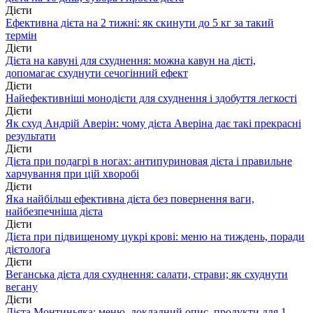
Дієти
Ефективна дієта на 2 тижні: як скинути до 5 кг за такий
термін
Дієти
Дієта на кавуні для схуднення: можна кавун на дієті,
допомагає схуднути сечогінний ефект
Дієти
Найефективніші монодієти для схуднення і здобуття легкості
Дієти
Як схуд Андрій Аверін: чому дієта Аверіна дає такі прекрасні
результати
Дієти
Дієта при подагрі в ногах: антипуриновая дієта і правильне
харчування при цій хворобі
Дієти
Яка найбільш ефективна дієта без повернення ваги,
найбезпечніша дієта
Дієти
Дієта при підвищеному цукрі крові: меню на тиждень, поради
дієтолога
Дієти
Веганська дієта для схуднення: салати, страви; як схуднути
вегану
Дієти
Дієта Монтиньяка: меню, докладний опис, продукти для 1