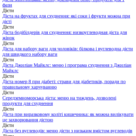
фази
Дієти
Дієта на фруктах для схуднення: які соки і фрукти можна при
дієті
Дієти
Дієта бодібілдерів для схуднення: низкоуглеводная дієта для
жінок
Дієти
Дієта для набору ваги для чоловіків: білкова і вуглеводна дієти
для швидкого набору ваги
Дієти
Дієта Джиліан Майклс: меню і програма схуднення з Джиліан
Майклс
Дієти
Дієта номер 8 при діабеті: страви для діабетиків, поради по
правильному харчуванню
Дієти
Середземноморська дієта: меню на тиждень, дозволені
продукти для схуднення
Дієти
Дієта при виразковому коліті кишечника: як можна вилікувати
це захворювання дієтою
Дієти
Дієта без вуглеводів: меню дієти з низьким вмістом вуглеводів