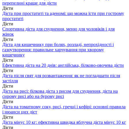
перепелині краще для дієти
Дієти
Дієта при простатиті та аденомі: що можна їсти при гострому
простатиті
Дієти
Спортивна дієта для схуднення, меню для чоловіків і для
жінок
Дієти
Дієта для кишечнику при болях, розладі, непрохідності і
газоутворення: правильне харчування при хворому
кишечнику
Дієти
Ефективна дієта на 20 днів: англійська, білково-овочева дієти
Дієти
Дієта після свят для розвантаження: як не погладшати після
застілля
Дієти
Дієта на рисі: білкова дієта з рисом для схуднення, дієта на
сирому рисі або на бурому рисі
Дієти
Дієта на томатному соку, рисі, гречці і кефірі: основні правила
і нюанси цих дієт
Дієти
Дієта мінус 10 кг: ефективна швидка яблучна дієта мінус 10 кг
Дієти