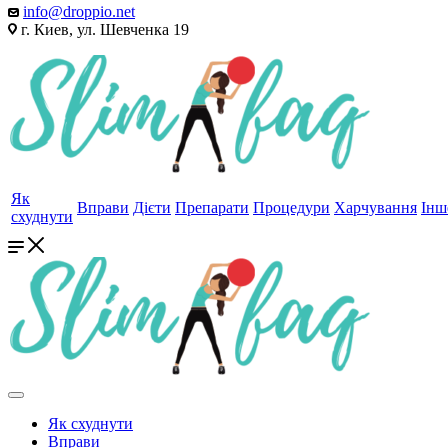
info@droppio.net
г. Киев, ул. Шевченка 19
Як
Вправи
Дієти
Препарати
Процедури
Харчування
Інш
схуднути
Як схуднути
Вправи