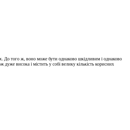
ах. До того ж, воно може бути однаково шкідливим і однаково
 дуже висока і містить у собі велику кількість корисних