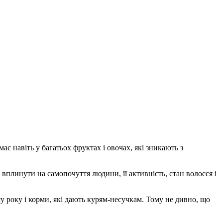
має навіть у багатьох фруктах і овочах, які зникають з
вплинути на самопочуття людини, її активність, стан волосся і
часу року і корми, які дають курям-несучкам. Тому не дивно, що