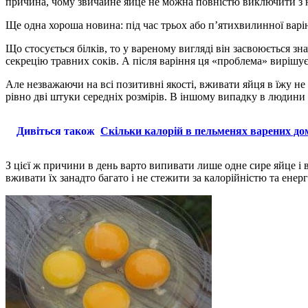
причина, чому звичайне яйце не можна повністю виключити з 
Ще одна хороша новина: під час трьох або п’ятихвилинної варінн
Що стосується білків, то у вареному вигляді він засвоюється з
секрецію травних соків. А після варіння ця «проблема» вирішує
Але незважаючи на всі позитивні якості, вживати яйця в їжу 
рівно дві штуки середніх розмірів. В іншому випадку в людини
Дивіться також
Скільки калорій в пельменях варених до
З цієї ж причини в день варто випивати лише одне сире яйце і 
вживати їх занадто багато і не стежити за калорійністю та ене