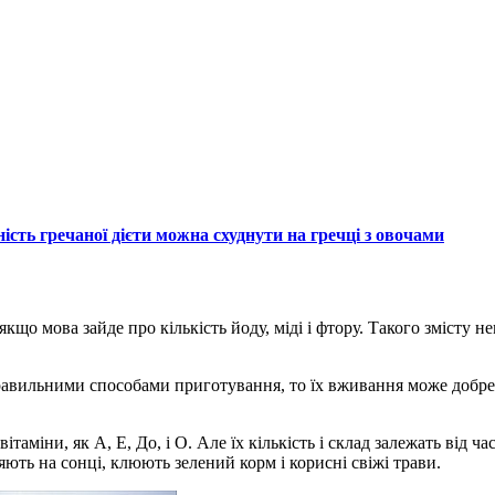
ість гречаної дієти можна схуднути на гречці з овочами
кщо мова зайде про кількість йоду, міді і фтору. Такого змісту не
правильними способами приготування, то їх вживання може добре 
ітаміни, як А, Е, До, і О. Але їх кількість і склад залежать від 
яють на сонці, клюють зелений корм і корисні свіжі трави.