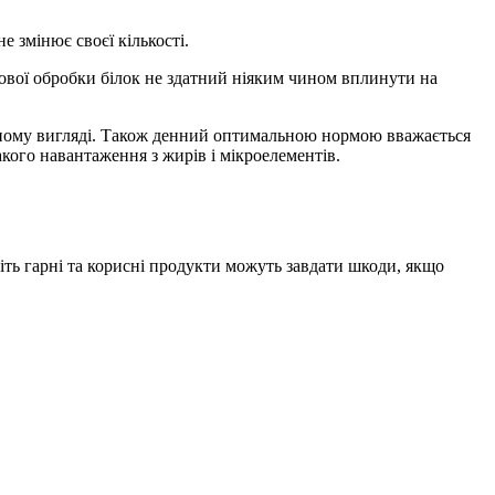
е змінює своєї кількості.
плової обробки білок не здатний ніяким чином вплинути на
аженому вигляді. Також денний оптимальною нормою вважається
кого навантаження з жирів і мікроелементів.
віть гарні та корисні продукти можуть завдати шкоди, якщо