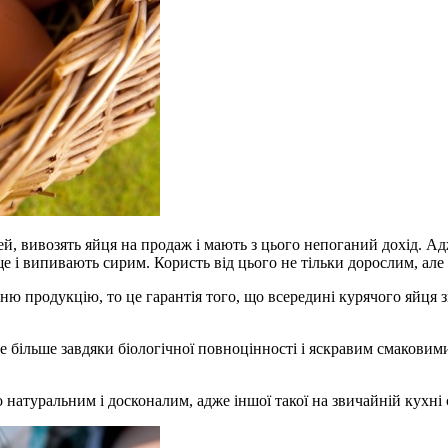
урей, вивозять яйця на продаж і мають з цього непоганий дохід. 
 і випивають сирим. Користь від цього не тільки дорослим, але і д
ню продукцію, то це гарантія того, що всередині курячого яйця з
 більше завдяки біологічної повноцінності і яскравим смаковими
натуральним і досконалим, адже іншої такої на звичайній кухні