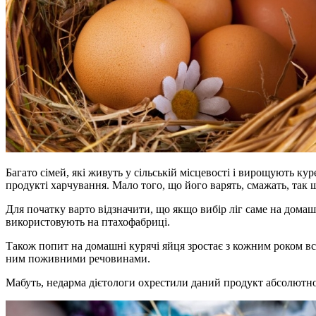
Багато сімей, які живуть у сільській місцевості і вирощують к
продукті харчування. Мало того, що його варять, смажать, так ще
Для початку варто відзначити, що якщо вибір ліг саме на домаш
використовують на птахофабриці.
Також попит на домашні курячі яйця зростає з кожним роком все
ним поживними речовинами.
Мабуть, недарма дієтологи охрестили даний продукт абсолютно 