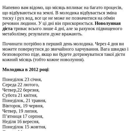
Напевно вам відомо, що місяць впливає на багато процесів,
що відбуваються на землі. В молодика відбувається зміна
тиску і рух вод, все це не може не позначитися на обмін
речовин людини. У ці дні він прискорюється.
Новолунная
дієта
триває всього лише 4 дні, але за рахунок підвищеного
метаболізму, результати дуже вражають.
Починати потрібно в перший день молодика. Через 4 дня ви
можете повернутися до звичайного харчування. Вага швидко і
безповоротно піде, якщо ви будете дотримуватися такої дієти
кожний місяць (тобто кожне новолуння).
Молодика в 2012 році
:
Понеділок 23 січня,
Середа 22 лютого,
Четвер,22 березня,
Субота 21 квітня,
Понеділок, 21 травня,
Вівторок, 19 червня,
Четвер, 19 липня,
П’ятниця 17 серпня,
Неділя 16 вересня,
Понеділок 15 жовтня,