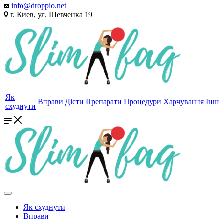
info@droppio.net
г. Киев, ул. Шевченка 19
Як
Вправи
Дієти
Препарати
Процедури
Харчування
Інш
схуднути
Як схуднути
Вправи