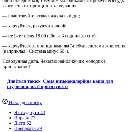
одно повернеться, тому між молодиками дотримуйтеся будь-
якого з таких принципів харчування:
— влаштовуйте розвантажувальні дні;
— харчуйтеся, рахуючи калорії;
— не їжте після 18.00 (або за 3 години до сну);
— харчуйтеся за принципами якої-небудь системи живлення
(наприклад «Система мінус 60»).
Новолунная дієта. Чекаємо найближчим молодик і
приступаємо!
Дивіться також
Сама низькокалорійна каша для
схуднення, як її приготувати
Назад до списку
Як схуднути
43
Вправи
77
Дієти
62
Препарати
29