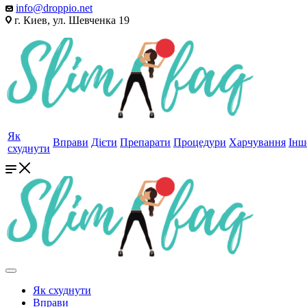
info@droppio.net
г. Киев, ул. Шевченка 19
Як
Вправи
Дієти
Препарати
Процедури
Харчування
Інш
схуднути
Як схуднути
Вправи