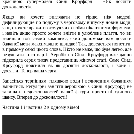
красивою супермоделі Сінді Кроуфорд – «Як досягти
досконалості».
Якщо ви хочете виглядати не гірше, ніж моделі,
дефилирующие по подіуму в черговому випуску новин моди,
якщо хочете вражати оточуючих своїми пікантними формами,
і навіть якщо просто хочете влізти в улюблене плаття, то ви
знайшли той самий комплекс, який допоможе вам досягти
бажаної мети максимально швидко! Так, доведеться попотіти,
в прямому сенсі цього слова. Ніхто не каже, що буде легко, але
результати того варті. Аеробіка з Сінді Кроуфорд вже давно
підкорила серця тисяч представниць жіночої статі. Саме Сінді
Кроуфорд пояснила їм, як досягти досконалості, і вони її
досягли. Тепер ваша черга.
Запасіться терпінням, пляшкою води і величезним бажанням
змінитися. Регулярні заняття аеробікою з Сінді Кроуфорд не
залишать недосконалостей вашої фігури просто ні єдиного
шансу. Вперед до досконалості!
Частина 1 і частина 2 в одному відео!