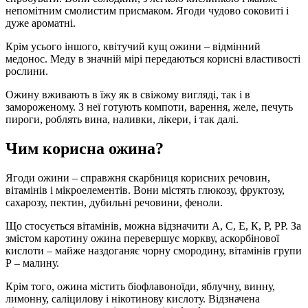
непомітним смолистим присмаком. Ягоди чудово соковиті і
дуже ароматні.
Крім усього іншого, квітучий кущ ожини – відмінний
медонос. Меду в значній мірі передаються корисні властивості
рослини.
Ожину вживають в їжу як в свіжому вигляді, так і в
замороженому. З неї готують компоти, варення, желе, печуть
пироги, роблять вина, наливки, лікери, і так далі.
Чим корисна ожина?
Ягоди ожини – справжня скарбниця корисних речовин,
вітамінів і мікроелементів. Вони містять глюкозу, фруктозу,
сахарозу, пектин, дубильні речовини, феноли.
Що стосується вітамінів, можна відзначити А, С, Е, К, Р, РР. За
змістом каротину ожина перевершує моркву, аскорбінової
кислоти – майже наздоганяє чорну смородину, вітамінів групи
Р – малину.
Крім того, ожина містить біофлавоноїди, яблучну, винну,
лимонну, саліцилову і нікотинову кислоту. Відзначена