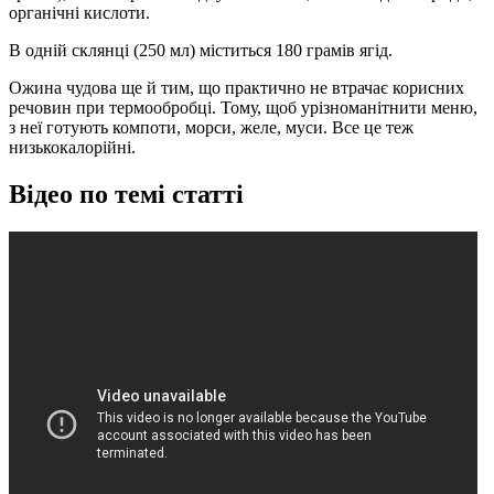
органічні кислоти.
В одній склянці (250 мл) міститься 180 грамів ягід.
Ожина чудова ще й тим, що практично не втрачає корисних
речовин при термообробці. Тому, щоб урізноманітнити меню,
з неї готують компоти, морси, желе, муси. Все це теж
низькокалорійні.
Відео по темі статті