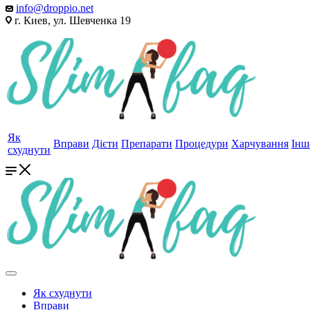
info@droppio.net
г. Киев, ул. Шевченка 19
Як
Вправи
Дієти
Препарати
Процедури
Харчування
Інш
схуднути
Як схуднути
Вправи