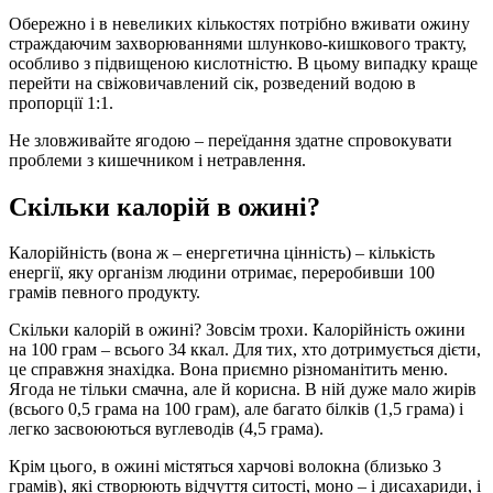
Обережно і в невеликих кількостях потрібно вживати ожину
страждаючим захворюваннями шлунково-кишкового тракту,
особливо з підвищеною кислотністю. В цьому випадку краще
перейти на свіжовичавлений сік, розведений водою в
пропорції 1:1.
Не зловживайте ягодою – переїдання здатне спровокувати
проблеми з кишечником і нетравлення.
Скільки калорій в ожині?
Калорійність (вона ж – енергетична цінність) – кількість
енергії, яку організм людини отримає, переробивши 100
грамів певного продукту.
Скільки калорій в ожині? Зовсім трохи. Калорійність ожини
на 100 грам – всього 34 ккал. Для тих, хто дотримується дієти,
це справжня знахідка. Вона приємно різноманітить меню.
Ягода не тільки смачна, але й корисна. В ній дуже мало жирів
(всього 0,5 грама на 100 грам), але багато білків (1,5 грама) і
легко засвоюються вуглеводів (4,5 грама).
Крім цього, в ожині містяться харчові волокна (близько 3
грамів), які створюють відчуття ситості, моно – і дисахариди, і