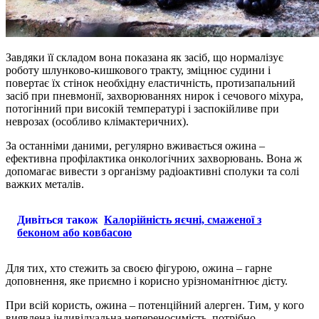
Завдяки її складом вона показана як засіб, що нормалізує
роботу шлунково-кишкового тракту, зміцнює судини і
повертає їх стінок необхідну еластичність, протизапальний
засіб при пневмонії, захворюваннях нирок і сечового міхура,
потогінний при високій температурі і заспокійливе при
неврозах (особливо клімактеричних).
За останніми даними, регулярно вживається ожина –
ефективна профілактика онкологічних захворювань. Вона ж
допомагає вивести з організму радіоактивні сполуки та солі
важких металів.
Дивіться також
Калорійність яєчні, смаженої з
беконом або ковбасою
Для тих, хто стежить за своєю фігурою, ожина – гарне
доповнення, яке приємно і корисно урізноманітнює дієту.
При всій користь, ожина – потенційний алерген. Тим, у кого
виявлена індивідуальна непереносимість, потрібно