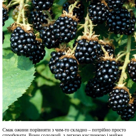
Смак ожини порівняти з чим-то складно – потрібно просто
спробувати. Вони солодкий, з легкою кислинкою і майже