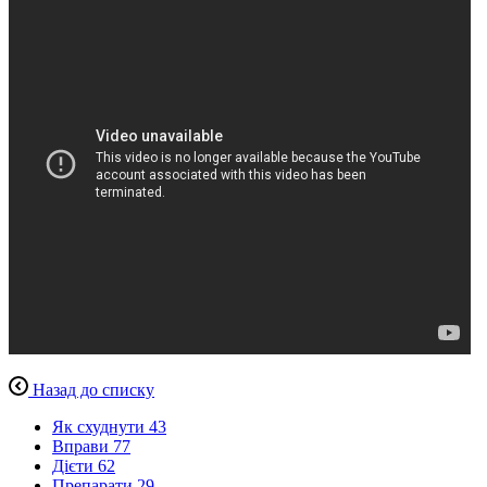
Назад до списку
Як схуднути
43
Вправи
77
Дієти
62
Препарати
29