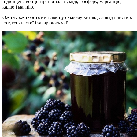
підвищена концентрація заліза, міді, фосфору, марганцю,
калію і магнію.
Ожину вживають не тільки у свіжому вигляді. З ягід і листків
готують настої і заварюють чай.