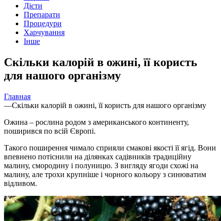
Дієти
Препарати
Процедури
Харчування
Інше
Скільки калорій в ожині, її користь
для нашого організму
Главная
—
Скільки калорій в ожині, її користь для нашого організму
Ожина – рослина родом з американського континенту,
поширився по всій Європі.
Такого поширення чимало
сприяли смакові якості її ягід. Вони
впевнено потіснили на ділянках садівників традиційну
малину, смородину і полуницю. З вигляду ягоди схожі на
малину, але трохи крупніше і чорного кольору з синюватим
відливом.