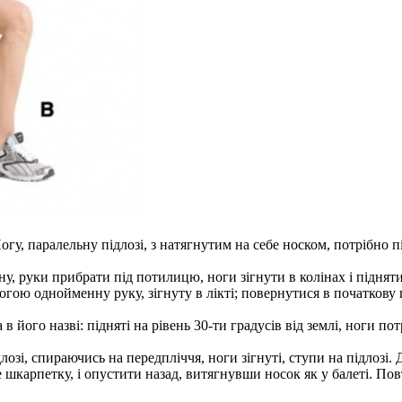
огу, паралельну підлозі, з натягнутим на себе носком, потрібно
ну, руки прибрати під потилицю, ноги зігнути в колінах і підня
ою однойменну руку, зігнуту в лікті; повернутися в початкову 
 його назві: підняті на рівень 30-ти градусів від землі, ноги по
лозі, спираючись на передпліччя, ноги зігнуті, ступи на підлозі
 шкарпетку, і опустити назад, витягнувши носок як у балеті. Повт