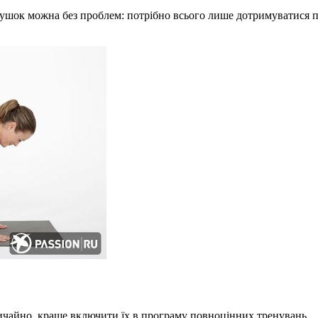
вушок можна без проблем: потрібно всього лише дотримуватися п
вичайно, краще включити їх в програму повноцінних тренувань.