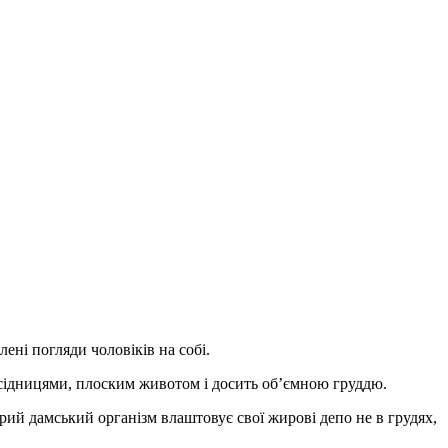
лені погляди чоловіків на собі.
 сідницями, плоским животом і досить об’ємною груддю.
итрий дамський організм влаштовує свої жирові депо не в грудях,