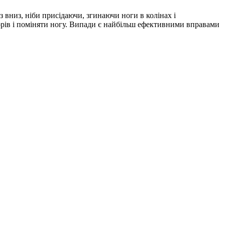
 вниз, ніби присідаючи, згинаючи ноги в колінах і
торів і поміняти ногу. Випади є найбільш ефективними вправами