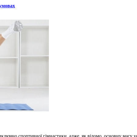
 умовах
иключно спортивної гімнастики, адже, як відомо, основну масу у