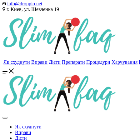
info@droppio.net
г. Киев, ул. Шевченка 19
Як схуднути
Вправи
Дієти
Препарати
Процедури
Харчування
Як схуднути
Вправи
Дієти