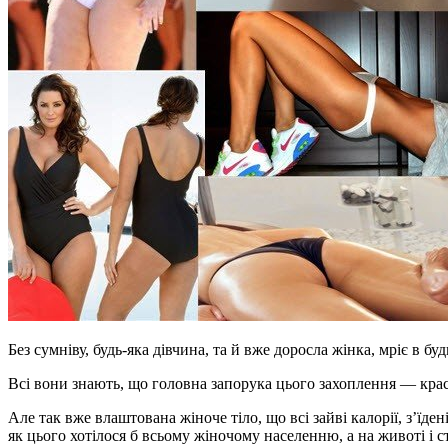
Без сумніву, будь-яка дівчина, та й вже доросла жінка, мріє в б
Всі вони знають, що головна запорука цього захоплення — кра
Але так вже влаштована жіноче тіло, що всі зайві калорії, з’їде
як цього хотілося б всьому жіночому населенню, а на животі і 