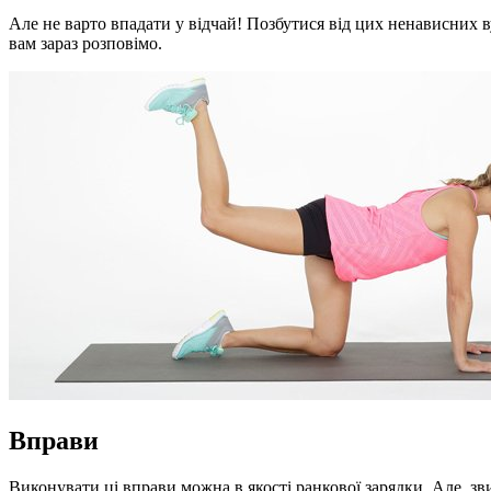
Але не варто впадати у відчай! Позбутися від цих ненависних 
вам зараз розповімо.
Вправи
Виконувати ці вправи можна в якості ранкової зарядки. Але, з