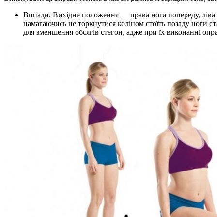
Випади. Вихідне положення — права нога попереду, ліва в
намагаючись не торкнутися коліном стоїть позаду ноги ст
для зменшення обсягів стегон, адже при їх виконанні опр