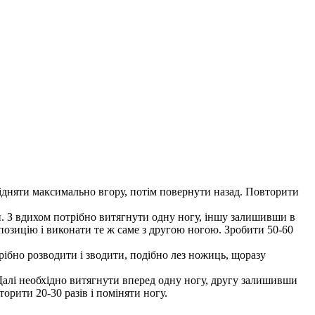
 підняти максимально вгору, потім повернути назад. Повторити
ти. З вдихом потрібно витягнути одну ногу, іншу залишивши в
позицію і виконати те ж саме з другою ногою. Зробити 50-60
трібно розводити і зводити, подібно лез ножиць, щоразу
. Далі необхідно витягнути вперед одну ногу, другу залишивши
орити 20-30 разів і поміняти ногу.