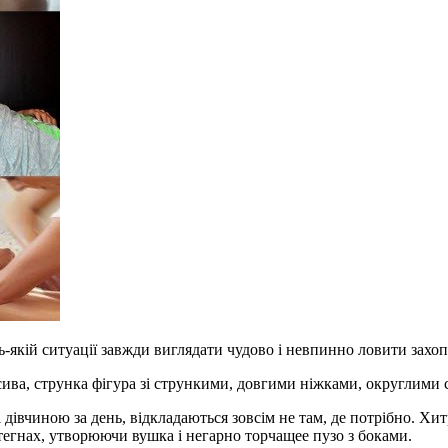
удь-якій ситуації завжди виглядати чудово і невпинно ловити захоп
сива, струнка фігура зі стрункими, довгими ніжками, округлими
ні дівчиною за день, відкладаються зовсім не там, де потрібно. Х
стегнах, утворюючи вушка і негарно торчащее пузо з боками.