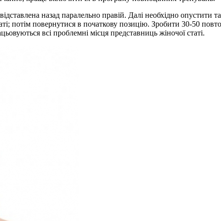
ідставлена назад паралельно правій. Далі необхідно опустити таз
аті; потім повернутися в початкову позицію. Зробити 30-50 пов
ацьовуються всі проблемні місця представниць жіночої статі.