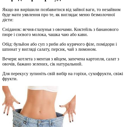
Якщо ви вирішили позбавитися від зайвої ваги, то незайвим
буде мати уявлення про те, як виглядає меню безмолочної
дієти:
Сніданок: яєчня-глазунья з овочами. Коктейль з бананового
пюре і соєвого молока, чашка чаю або кави.
Обід: бульйон або суп з риби або курячого філе, помідори і
шпинат у вигляді салату, персик, чай з лимоном.
Вечеря: котлета з ментая з яйцем, запечена картопля, салат з
овочів, бажано зелених, сік натуральний.
Для перекусу зупиніть свій вибір на горіхи, сухофрукти, свіжі
фрукти.