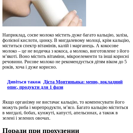
Наприклад, соєве молоко містить дуже багато кальцію, заліза,
фолієвої кислоти, цинку. В мигдалевому молоці, крім кальцію,
міститься спектр вітамінів, калій і марганець. А кокосове
молоко – це не водичка з кокоса, а молоко, виготовлене з його
м’якоті. Воно містить вітаміни, мікроелементи та інші корисні
речовини. Рисове молоко не рекомендується дітям віком до 5
років, хоча і дуже корисно.
Дивіться також
Дієта Монтиньяка: меню, докладний
опис, продукти для 1 фази
Якщо організму не вистачає кальцію, то компенсувати його
можуть риба і морепродукти, м’ясо. Багато кальцію міститься
в мигдалі, бобах, кунжуті, капусті, апельсинах, а також в
зелені і зелених овочах.
Поради при прохудении