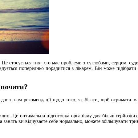
 Це стосується тих, хто має проблеми з суглобами, серцем, суд
ндується попередньо порадитися з лікарем. Він може підібрати
 почати?
 дасть вам рекомендації щодо того, як бігати, щоб отримати ма
илин. Це оптимальна підготовка організму для більш серйозних 
ка занять ви відчуваєте себе нормально, можете збільшувати трив