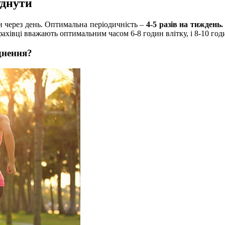
уднути
и через день. Оптимальна періодичність –
4-5 разів на тиждень.
фахівці вважають оптимальним часом 6-8 годин влітку, і 8-10 год
днення?