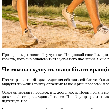
Про користь ранкового бігу чули всі. Це чудовий спосіб зміцни
користь, потрібно ознайомитися з усіма його нюансами. Якщо 
Чи можна схуднути, якщо бігати вранці:
Почати ранковий біг для схуднення обіцяли собі багато. Однак 
відчуття зниження тонусу організму та ще й різні проблеми зі з
Основна перевага пробіжок в їх доступності. Почати бігати мо
дихальної і серцево-судинної систем. При бігу працюють практ
підтягнуте тіло.