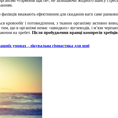
ганізмі «гормонів щастя», не залишаючи жодного шансу стресів 
ванням.
то фахівців вважають ефективним для скидання ваги саме ранкови
ься кровообіг і потовиділення, з тканин організму активно вив
тим, що в організмі немає «швидких» вуглеводів, і м’язи черпаю
аження на хребет.
Після пробудження вранці компресія хребців
ашніх умовах - лікувальна гімнастика для шиї