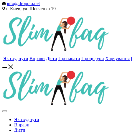
info@droppio.net
г. Киев, ул. Шевченка 19
Як схуднути
Вправи
Дієти
Препарати
Процедури
Харчування
Як схуднути
Вправи
Дієти