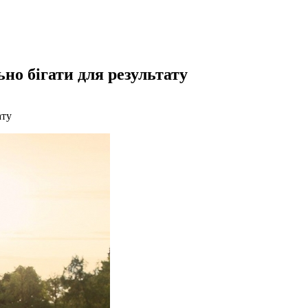
ьно бігати для результату
ату