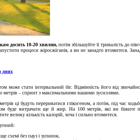
кам досить 10-20 хвилин,
потім збільшуйте її тривалість до пі
апустити процеси жіросжіганія, а ви не занадто втомитеся. Зана
о днях
ом може стати інтервальний біг. Відмінність його від звичайної
 сто метрів – спринт з максимальними вашими зусиллями.
трів ці будуть перериватися глікогеном, а потім, під час ходь
ізм буде витрачати ще й жир. На 100 метрів, які ви біжите п
ите велику кількість калорій, хоча і сильно втомитеся.
тупний:
е схемі без пауз і зупинок.