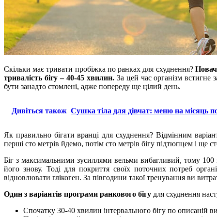
Скільки має тривати пробіжка по ранках для схуднення?
Новач
тривалість бігу – 40-45 хвилин.
За цей час організм встигне з
бути занадто стомлені, адже попереду ще цілий день.
Дивіться також
Сушка тіла для дівчат: меню на місяць п
Як правильно бігати вранці для схуднення? Відмінним варіант
перші сто метрів йдемо, потім сто метрів бігу підтюпцем і ще
Біг з максимальними зусиллями вельми вибагливий, тому 100 ме
його знову. Тоді для покриття своїх поточних потреб орган
відновлювати глікоген. За півгодини такої тренування ви витрат
Один з варіантів програми ранкового бігу
для схуднення нас
Спочатку 30-40 хвилин інтервального бігу по описаній вищ