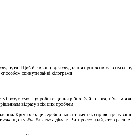
ж, схуднути. Щоб біг вранці для схуднення приносив максимальну
 способом скинути зайві кілограми.
амі розуміємо, що робити це потрібно. Зайва вага, в’ялі м’язи,
м рішенням відразу всіх цих проблем.
адення. Крім того, це аеробна навантаження, сприяє тренуванні
ься», що турбує багатьох дівчат. Ви просто знайдете красиве і