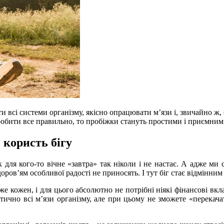
ти всі системи організму, якісно опрацювати м’язи і, звичайно 
робити все правильно, то пробіжки стануть простими і приємним
 користь бігу
для кого-то вічне «завтра» так ніколи і не настає. А адже ми с
доров’ям особливої радості не приносять. І тут біг стає відмінни
же кожен, і для цього абсолютно не потрібні ніякі фінансові вкл
ично всі м’язи організму, але при цьому не зможете «перекачат