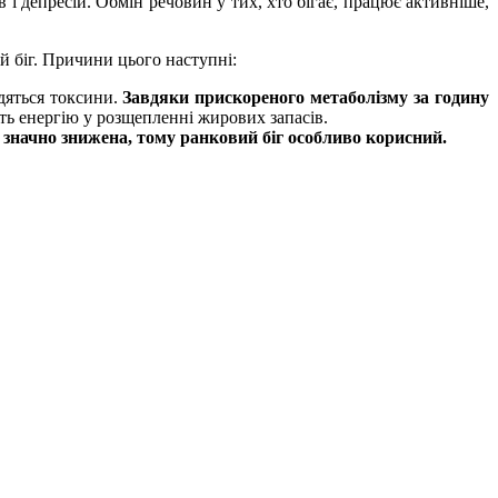
і депресій. Обмін речовин у тих, хто бігає, працює активніше,
й біг. Причини цього наступні:
одяться токсини.
Завдяки прискореного метаболізму за годину
ть енергію у розщепленні жирових запасів.
 значно знижена, тому ранковий біг особливо корисний.