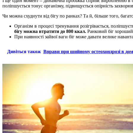
І ще один момент – динамічна пробіжка сприяє виробленню в ор
поліпшується тонус організму, підвищується опірність захворю
Чи можна схуднути від бігу по ранках? Та й, більше того, бага
Організм в процесі тренування розігрівається, поліпшуєт
бігу можна втратити до 800 ккал.
Ранковий біг хороший 
При наявності зайвої ваги біг може давати велике навант
Дивіться також
Вправи при шийному остеохондрозі в дом