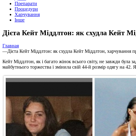
Препарати
Процедури
Харчування
Інше
Дієта Кейт Міддлтон: як схудла Кейт М
Главная
—
Дієта Кейт Міддлтон: як схудла Кейт Міддлтон, харчування 
Кейт Міддлтон, як і багато жінок всього світу, не завжди була 
майбутнього торжества і змінила свій 44-й розмір одягу на 42.