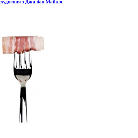
схуднення з Джиліан Майклс