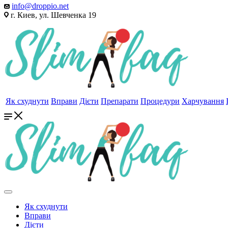
info@droppio.net
г. Киев, ул. Шевченка 19
Як схуднути
Вправи
Дієти
Препарати
Процедури
Харчування
Як схуднути
Вправи
Дієти