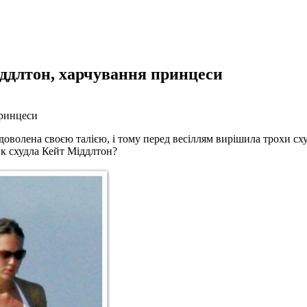
іддлтон, харчування принцеси
принцеси
задоволена своєю талією, і тому перед весіллям
вирішила трохи сху
 Як схудла Кейт Міддлтон?