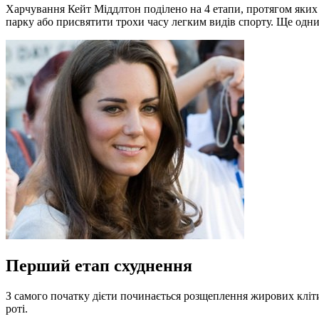
Харчування Кейт Міддлтон поділено на 4 етапи, протягом яких п
парку або присвятити трохи часу легким видів спорту. Ще одним
Перший етап схуднення
З самого початку дієти починається розщеплення жирових клітин
роті.