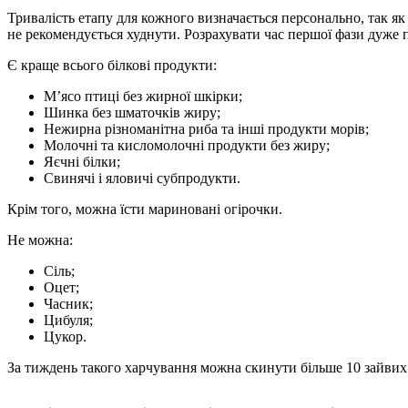
Тривалість етапу для кожного визначається персонально, так як
не рекомендується худнути. Розрахувати час першої фази дуже пр
Є краще всього білкові продукти:
М’ясо птиці без жирної шкірки;
Шинка без шматочків жиру;
Нежирна різноманітна риба та інші продукти морів;
Молочні та кисломолочні продукти без жиру;
Яєчні білки;
Свинячі і яловичі субпродукти.
Крім того, можна їсти мариновані огірочки.
Не можна:
Сіль;
Оцет;
Часник;
Цибуля;
Цукор.
За тиждень такого харчування можна скинути більше 10 зайвих