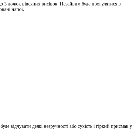
до 3 ложок вівсяних висівок. Незайвим буде прогулятися в
овані напої.
де відчувати деякі незручності або сухість і гіркий присмак у