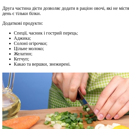
Друга частина дієти дозволяє додати в раціон овочі, які не міс
день є тільки білки.
Додаткові продукти:
Спеції, часник і гострий перець;
Аджика;
Солоні огірочки;
Цільне молоко;
Желатин;
Кетчуп;
Какао та вершки, знежирені.