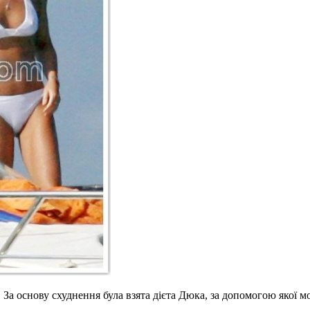
За основу схуднення була взята дієта Дюка, за допомогою якої мо