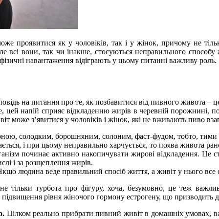
же проявитися як у чоловіків, так і у жінок, причому не тіль
е всі вони, так чи інакше, стосуються неправильного способу ж
 фізичні навантаження відіграють у цьому питанні важливу роль.
повідь на питання про те, як позбавитися від пивного живота – 
 цей напій сприяє відкладенню жирів в черевній порожнині, по-др
іт може з’явитися у чоловіків і жінок, які не вживають пиво вз
ою, солодким, борошняним, солоним, фаст-фудом, тобто, тими п
ься, і при цьому неправильно харчується, то поява живота рано 
ганізм починає активно накопичувати жирові відкладення. Це ст
ислі і за розщеплення жирів.
кщо людина веде правильний спосіб життя, а живіт у нього все о
не тільки турбота про фігуру, хоча, безумовно, це теж важл
 підвищення рівня жіночого гормону естрогену, що призводить до
о.
Цілком реально прибрати пивний живіт в домашніх умовах, ва