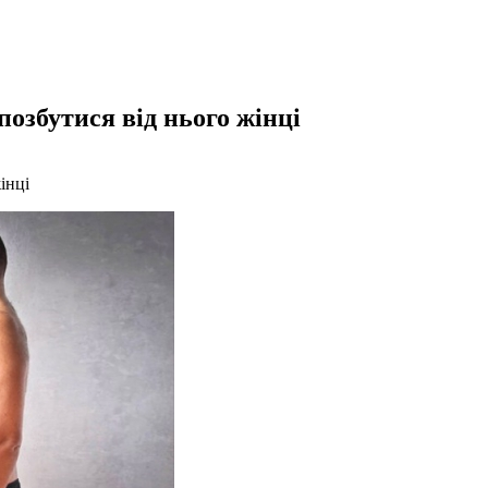
позбутися від нього жінці
інці