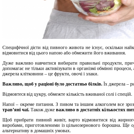
Специфічної дієти від пивного живота не існує, оскільки на
відмовитися від цього напою або обмежити його вживання.
Дуже важливо навчитися вибирати правильні продукти, прич
допомагає не тільки активізувати в організмі обмінні процеси,
джерела клітковини – це фрукти, овочі і злаки.
Важливо, щоб у раціоні було достатньо білків.
Їх джерела – р
Відмовтеся від цукру, обмежте кількість вживаної солі і спецій.
Напої – окреме питання. З пивом та іншим алкоголем все зроз
трав’яні чаї.
Також дуже
важливо в достатніх кількостях пит
Щоб прибрати пивний живіт, варто відмовитися від жирного,
виробами, приготовленими із цільнозернового борошна. Ще од
альтернативу в домашніх умовах.