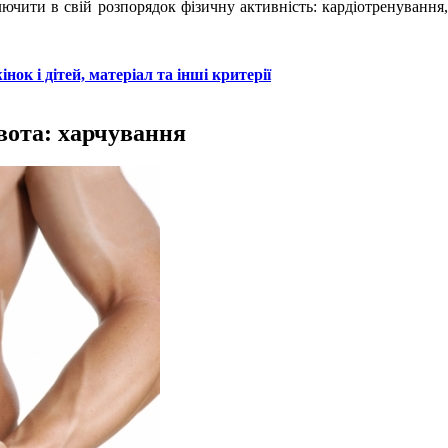
ючити в свій розпорядок фізичну активність: кардіотренування,
нок і дітей, матеріал та інші критерії
вота: харчування