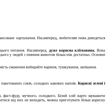
лансоване харчування. Насамперед, любителям пива доведеться
 цього питання. Насамперед,
дуже корисна клітковина.
Вона
 а цього у людей з пивним животом більш ніж достатньо. Основні
амість смаження вибирайте варіння, тушкування, запікання.
 пакетованих соків, солодких кавових напоїв.
Корисні зелені і
 фаст-фуду, мучного, солодкого. Білий хліб варто зауважити
витися від них не виходить, можна приготувати більш корисну