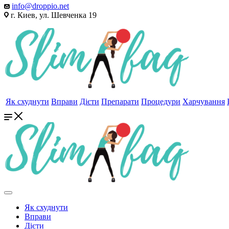
info@droppio.net
г. Киев, ул. Шевченка 19
Як схуднути
Вправи
Дієти
Препарати
Процедури
Харчування
Як схуднути
Вправи
Дієти