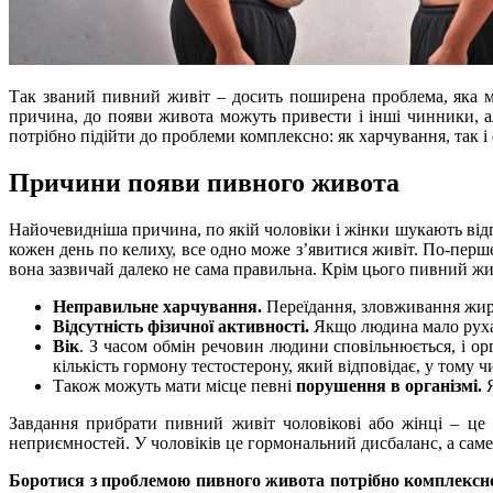
Так званий пивний живіт – досить поширена проблема, яка мо
причина, до появи живота можуть привести і інші чинники, ал
потрібно підійти до проблеми комплексно: як харчування, так і
Причини появи пивного живота
Найочевидніша причина, по якій чоловіки і жінки шукають від
кожен день по келиху, все одно може з’явитися живіт. По-перше,
вона зазвичай далеко не сама правильна. Крім цього пивний жив
Неправильне харчування.
Переїдання, зловживання жирн
Відсутність фізичної активності.
Якщо людина мало рухаєт
Вік
. З часом обмін речовин людини сповільнюється, і ор
кількість гормону тестостерону, який відповідає, у тому ч
Також можуть мати місце певні
порушення в організмі.
Я
Завдання прибрати пивний живіт чоловікові або жінці – це 
неприємностей. У чоловіків це гормональний дисбаланс, а саме
Боротися з проблемою пивного живота потрібно комплексн