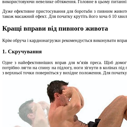
використовуючи невелике обтяження. Головне в цьому питанні 
Дуже ефективне пристосування для боротьби з пивним живото
також масажний ефект. Для початку крутіть його хоча б 10 хви
Кращі вправи від пивного живота
Крім обруча і кардионагрузки рекомендується виконувати вправ
1. Скручування
Одне з найефективніших вправ для м’язів преса. Щоб домогт
потрібно лягти на спину на підлогу, ноги зігнути в колінах під
з верхньої точки поверніться у вихідне положення. Для початку 