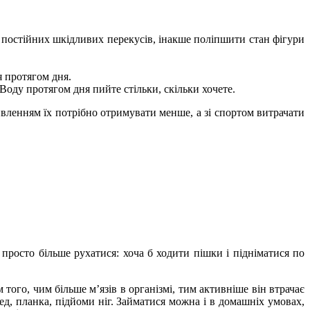
 постійних шкідливих перекусів, інакше поліпшити стан фігури
 протягом дня.
оду протягом дня пийте стільки, скільки хочете.
ивленням їх потрібно отримувати менше, а зі спортом витрачати
просто більше рухатися: хоча б ходити пішки і підніматися по
того, чим більше м’язів в організмі, тим активніше він втрачає
пед, планка, підйоми ніг. Займатися можна і в домашніх умовах,