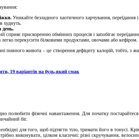
чування:
міжки.
Уникайте безладного хаотичного харчування, переїдання і
в худнуть.
а день.
й сприяє прискоренню обмінних процесів і запобігає переїдання
 легко перекусити білковими продуктами, овочами або кефіром. В
нні пивного живота – це створення дефіциту калорій, тобто, з ж
ити, 19 варіантів на будь-який смак
ідно полюбити фізичні навантаження. Для початку постарайтеся 
вичайний біг.
бхідні для того, щоб підтягти тіло, тримати його в тонусі. Крім 
отрібно виконувати, цілком класичні: різні скручування, велоси