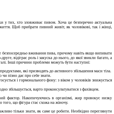
ки у тих, хто зловживає пивом. Хоча це безперечно актуальна
иття. Щоб прибрати пивний живіт, як чоловікові, так і жінці,
це безпосередньо вживання пива, причому навіть якщо випивати
уге, відіграє роль і закуска до нього, до якої звикли багато, а
агалі. Інші причини проблеми можуть бути наступні:
родуктами, які призводять до активного збільшення маси тіла.
чи пізно дає про себе знати.
осується і гормонального фону: з віком у чоловіків знижується
дно збільшується, варто проконсультуватися з фахівцем.
ивий фактор. Накопичуючись в організмі, жир провокує низку
 того, що фігура стає схожа на жіночу.
жливо тільки знати, як саме це робити. Необхідно переглянути