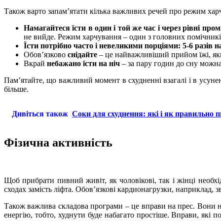
Також варто запам’ятати кілька важливих речей про режим хар
Намагайтеся їсти в один і той же час і через рівні про
не вийде. Режим харчування – один з головних помічникі
Їсти потрібно часто і невеликими порціями: 5-6 разів н
Обов’язково
снідайте
– це найважливіший прийом їжі, яки
Вкрай
небажано їсти на ніч
– за пару годин до сну можна
Пам’ятайте, що важливий момент в схудненні взагалі і в усуне
більше.
Дивіться також
Соки для схуднення: які і як правильно п
Фізична активність
Щоб прибрати пивний живіт, як чоловікові, так і жінці необх
сходах замість ліфта. Обов’язкові кардионагрузки, наприклад, з
Також важлива складова програми – це вправи на прес. Вони нео
енергію, тобто, худнути буде набагато простіше. Вправи, які п