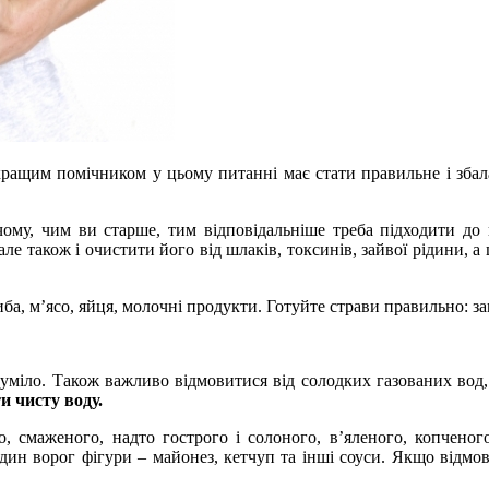
йкращим помічником у цьому питанні має стати правильне і зба
ому, чим ви старше, тим відповідальніше треба підходити до
 але також і очистити його від шлаків, токсинів, зайвої рідини,
иба, м’ясо, яйця, молочні продукти. Готуйте страви правильно: з
уміло. Також важливо відмовитися від солодких газованих вод,
и чисту воду.
 смаженого, надто гострого і солоного, в’яленого, копченого,
ин ворог фігури – майонез, кетчуп та інші соуси. Якщо відмо