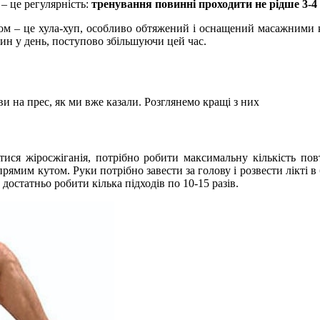
– це регулярність:
тренування повинні проходити не рідше 3-4 
м – це хула-хуп, особливо обтяжений і оснащений масажними ку
лин у день, поступово збільшуючи цей час.
и на прес, як ми вже казали. Розглянемо кращі з них
ися жіросжіганія, потрібно робити максимальну кількість по
 прямим кутом. Руки потрібно завести за голову і розвести лікті 
достатньо робити кілька підходів по 10-15 разів.