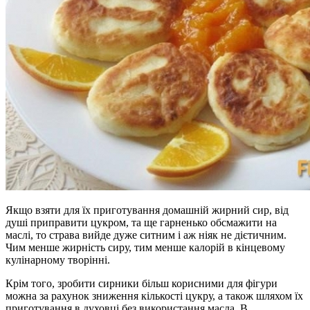
Якщо взяти для їх приготування домашній жирний сир, від
душі приправити цукром, та ще гарненько обсмажити на
маслі, то страва вийде дуже ситним і аж ніяк не дієтичним.
Чим менше жирність сиру, тим менше калорій в кінцевому
кулінарному творінні.
Крім того, зробити сирники більш корисними для фігури
можна за рахунок зниження кількості цукру, а також шляхом їх
приготування в духовці без використання масла. В