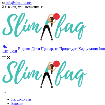
info@droppio.net
г. Киев, ул. Шевченка 19
Як
Вправи
Дієти
Препарати
Процедури
Харчування
Інш
схуднути
Як схуднути
Вправи