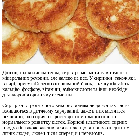
Дійсно, під впливом тепла, сир втрачає частину вітамінів і
мінеральних речовин, але далеко не все. У сирники, також як і
в сирі, присутній легкозасвоюваний білок, значну кількість
кальцію, фосфору, вітаміни, амінокислоти та інші необхідні
для здоров’я організму елементи.
Сир і різні страви з його використанням не дарма так часто
вживаються в дитячому харчуванні, адже в них містяться
речовини, що сприяють росту дитини і зміцненню та
нормального розвитку кісток. Корисні властивості сирних
продуктів також важливі для жінок, що виношують дитину,
літніх людей, людей після операцій і переломів.