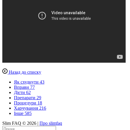
Назад до списку
Як схуднути
43
Вправи
77
Дієти
62
Препарати
29
Процедури
18
Харчування
216
Інше
585
Slim FAQ © 2026 |
Про slimfaq