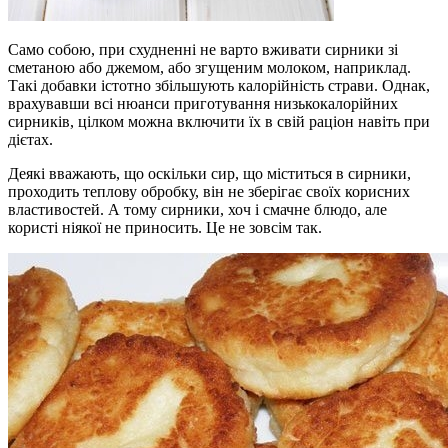
Само собою, при схудненні не варто вживати сирники зі
сметаною або джемом, або згущеним молоком, наприклад.
Такі добавки істотно збільшують калорійність страви. Однак,
врахувавши всі нюанси приготування низькокалорійних
сирників, цілком можна включити їх в свій раціон навіть при
дієтах.
Деякі вважають, що оскільки сир, що міститься в сирники,
проходить теплову обробку, він не зберігає своїх корисних
властивостей. А тому сирники, хоч і смачне блюдо, але
користі ніякої не приносить. Це не зовсім так.