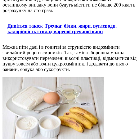
останньому випадку вони будуть містити не більше 200 ккал в
розрахунку на сто грам.
Дивіться також
Гречка: білки, жири, вуглеводи,
калорійність і склад вареної гречаної каші
Можна піти далі і в гонитві за стрункістю видозмінити
звичайний рецепт сирників. Так, замість борошна можна
використовувати перемелені вівсяні пластівці, відмовитися від
цукру зовсім або взяти цукрозамінник, і додавати до цього
банани, яблука або сухофрукти.