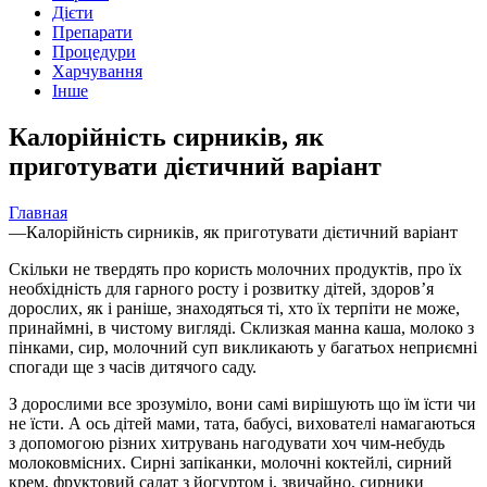
Дієти
Препарати
Процедури
Харчування
Інше
Калорійність сирників, як
приготувати дієтичний варіант
Главная
—
Калорійність сирників, як приготувати дієтичний варіант
Скільки не твердять про користь молочних продуктів, про їх
необхідність для гарного росту і розвитку дітей,
здоров’я
дорослих, як і раніше, знаходяться ті, хто їх терпіти не може,
принаймні, в чистому вигляді. Склизкая манна каша, молоко з
пінками, сир, молочний суп викликають у багатьох неприємні
спогади ще з часів дитячого саду.
З дорослими все зрозуміло, вони самі вирішують що їм їсти чи
не їсти. А ось дітей мами, тата, бабусі, вихователі намагаються
з допомогою різних хитрувань нагодувати хоч чим-небудь
молоковмісних. Сирні запіканки, молочні коктейлі, сирний
крем, фруктовий салат з йогуртом і, звичайно, сирники