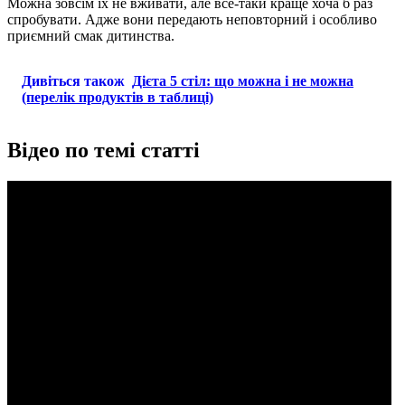
Можна зовсім їх не вживати, але все-таки краще хоча б раз
спробувати. Адже вони передають неповторний і особливо
приємний смак дитинства.
Дивіться також
Дієта 5 стіл: що можна і не можна
(перелік продуктів в таблиці)
Відео по темі статті