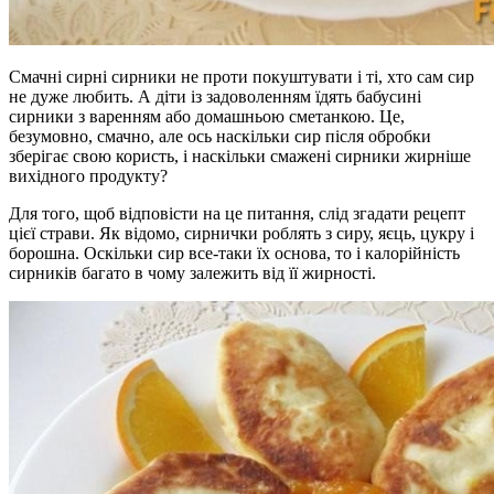
Смачні сирні сирники не проти покуштувати і ті, хто сам сир
не дуже любить. А діти із задоволенням їдять бабусині
сирники з варенням або домашньою сметанкою. Це,
безумовно, смачно, але ось наскільки сир після обробки
зберігає свою користь, і наскільки смажені сирники жирніше
вихідного продукту?
Для того, щоб відповісти на це питання, слід згадати рецепт
цієї страви. Як відомо, сирнички роблять з сиру, яєць, цукру і
борошна. Оскільки сир все-таки їх основа, то і калорійність
сирників багато в чому залежить від її жирності.