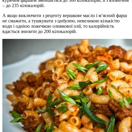
курячим фаршем зменшиться до 300 кілокалорій, а з яловичим
– до 235 кілокалорій.
А якщо виключити з рецепту вершкове масло і м’ясний фарш
не смажити, а тушкувати з цибулею, невеликою кількістю
води і однією ложечкою оливкової олії, то калорійність
вдасться знизити до 200 кілокалорій.