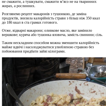
не смажити, а тушкувати, смажити м’ясо не на тваринних
жирах, а рослинних.
Розглянемо рецепт макаронів з тушонкою, де заміна
продуктів, знизила калорійність страви з більш ніж 350 ккал
до 186 ккал в ста грамах готового.
Отже, відварні макарони; оливкове масло, яке замінило
вершкове; куряча або тушонка яловича, замість свинини; сіль.
Таким нескладним способом можна зменшити калорійність
майже вдвічі і насолоджуватися улюбленою стравою без
побоювання придбати зайві кілограми.