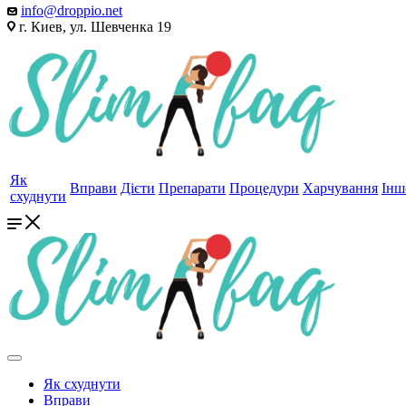
info@droppio.net
г. Киев, ул. Шевченка 19
Як
Вправи
Дієти
Препарати
Процедури
Харчування
Інш
схуднути
Як схуднути
Вправи