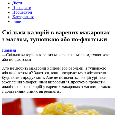
Дієти
Препарати
Процедури
Харчування
Інше
Скільки калорій в варених макаронах
з маслом, тушонкою або по-флотськи
Главная
—
Скільки калорій в варених макаронах з маслом, тушонкою
або по-флотськи
Хто не любить макарони з сиром або овочами, з тушонкою
або по-флотськи? Здається, вони поєднуються з
абсолютно
будь-якими продуктами. Але не позначиться на фігурі таке
захоплення макаронними виробами? Спробуємо провести
аналіз, скільки калорій у варених макаронах з маслом, а також
з додаванням різних інгредієнтів.