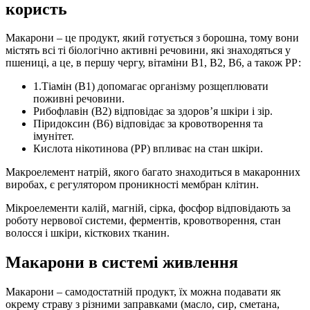
користь
Макарони – це продукт, який готується з борошна, тому вони
містять всі ті біологічно активні речовини, які знаходяться у
пшениці, а це, в першу чергу, вітаміни В1, В2, В6, а також РР:
1.Тіамін (В1) допомагає організму розщеплювати
поживні речовини.
Рибофлавін (В2) відповідає за здоров’я шкіри і зір.
Піридоксин (В6) відповідає за кровотворення та
імунітет.
Кислота нікотинова (РР) впливає на стан шкіри.
Макроелемент натрій, якого багато знаходиться в макаронних
виробах, є регулятором проникності мембран клітин.
Мікроелементи калій, магній, сірка, фосфор відповідають за
роботу нервової системи, ферментів, кровотворення, стан
волосся і шкіри, кісткових тканин.
Макарони в системі живлення
Макарони – самодостатній продукт, їх можна подавати як
окрему страву з різними заправками (масло, сир, сметана,