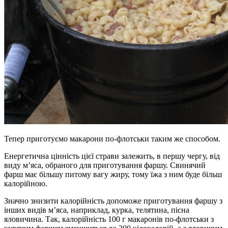
Тепер приготуємо макарони по-флотськи таким же способом.
Енергетична цінність цієї страви залежить, в першу чергу, від
виду м’яса, обраного для приготування фаршу. Свинячий
фарш має більшу питому вагу жиру, тому їжа з ним буде більш
калорійною.
Значно знизити калорійність допоможе приготування фаршу з
інших видів м’яса, наприклад, курка, телятина, пісна
яловичина. Так, калорійність 100 г макаронів по-флотськи з