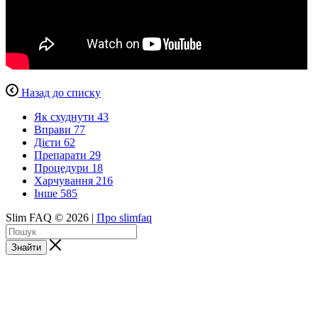
Назад до списку
Як схуднути
43
Вправи
77
Дієти
62
Препарати
29
Процедури
18
Харчування
216
Інше
585
Slim FAQ © 2026 |
Про slimfaq
Знайти