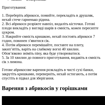
Приготування:
1. Переберіть абрикоси, помийте, перекладіть в друшляк,
нехай стече гарненько рідина.
2. Всі абрикоси розріжте навпіл, видаліть кісточки. Готові
плоди викладіть у вигляді шарів в ємність, кожен пересипте
цукром.
3. Накрийте ємність кришкою, нехай постоять абрикоси 7
годин, повинен з’явитися сік.
4. Потім абрикоси перемішайте, поставте на плиту,
закип’ятіть, варіть на слабкому вогні 40 хвилин.
Обов’язково зніміть піну, яка буде утворюватися.
5. За 10 хвилин до повного приготування, видавіть в ємність
сік з лимона.
Готове абрикосове варення розкладіть в чисті сухі банки,
закрутіть кришками, переверніть, нехай остигають, а потім
спустіть в підвал для зберігання.
Варення з абрикосів у горішками