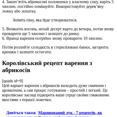
4. Закип’ятіть абрикосові половинки у власному соку, варіть 5
хвилин, постійно помішуйте. Використовуйте дерев’яну
ложку або лопатку.
Зніміть піну, яка буде утворюватися.
5. Вимкніть вогонь, нехай десерт варто до вечора, потім знову
проварити ще 5 хвилин і залиште до ранку.
6. Вранці варення потрібно знову проварити 10 хвилин.
Потім розлийте солодкість в стерилізовані банки, загорніть
кришки і залиште остигати.
Королівський рецепт варення з
абрикосів
[quads id=9]
Цей варіант варення з абрикосів виходить дуже смачним і
ароматним, а сам процес готування – простий і легкий. Це
королівське ласощі підкорить ваше серце своїми смаковими
якостями з першої ложечки.
Дивіться також
Маринований лук - 7 рецептів, як