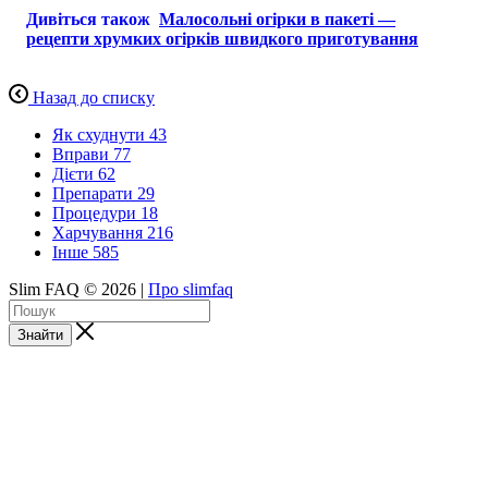
Дивіться також
Малосольні огірки в пакеті —
рецепти хрумких огірків швидкого приготування
Назад до списку
Як схуднути
43
Вправи
77
Дієти
62
Препарати
29
Процедури
18
Харчування
216
Інше
585
Slim FAQ © 2026 |
Про slimfaq
Знайти