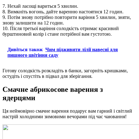
7. Нехай ласощі вариться 5 хвилин.
8. Вимкніть вогонь, дайте варенню настоятися 12 годин.
9. Потім знову потрібно повторити варіння 5 хвилин, зняти,
знову залишити на 12 годин.
10. Після третьої варіння солодкість отримає красивий
бурштиновий колір і стане потрібної вам густотою.
Дивіться також
Чим підживити лілії навесні для
пишного цвітіння саду
Готову солодкість розкладіть в банки, загорніть кришками,
остудіть і спустіть в підвал для зберігання.
Смачне абрикосове варення з
ядерцями
Ця неймовірно смачне варення подарує вам гарний і світлий
настрій холодними зимовими вечорами під час чаювання!