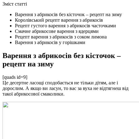
Зміст статті
Варення з абрикосів без кісточок – рецепт на зиму
Королівський рецепт варення з абрикосів
Рецепт густого варення з абрикосів часточками
Смачне абрикосове варення з ядерцями
Рецепт варення з абрикосів з соком лимона
Варення з абрикосів у горішками
Варення з абрикосів без кісточок –
рецепт на зиму
[quads id=9]
Це десертне ласощі сподобається не тільки дітям, але і
дорослим. А якщо ви ласун, то вас за вуха не відтягнеш від
такої абрикосової смаколики.