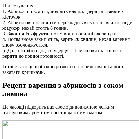
Приготування:
1. Абрикоси промити, поділіть навпіл, ядерця дістаньте з
кісточок.
2. Абрикосові половинки перекладіть в ємність, всипте сюди
ж цукор, нехай стоять 6 годин.
3. Закип’ятіть фрукти, потім вони повинні охолонути.
4. Потім знову закип’ятіть, варіть 20 хвилин, нехай варення
знову охолоджується.
5. Далі потрібно додати ядерця з абрикосових кісточок і
варити до повної готовності.
Готове ласощі необхідно розлити в стерилізовані банки і
закатати кришками.
Рецепт варення з абрикосів з соком
лимона
Це ласощі підкорить вас своєю дивовижною легким
цитрусовим ароматом і нестандартним смаком.