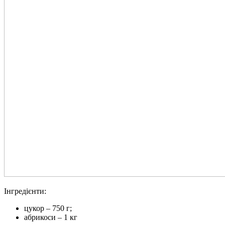
Інгредієнти:
цукор – 750 г;
абрикоси – 1 кг