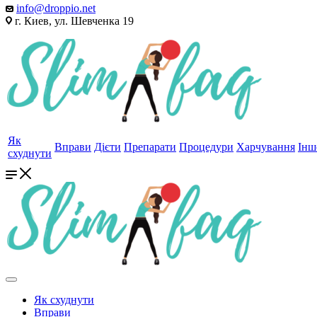
info@droppio.net
г. Киев, ул. Шевченка 19
Як
Вправи
Дієти
Препарати
Процедури
Харчування
Інш
схуднути
Як схуднути
Вправи