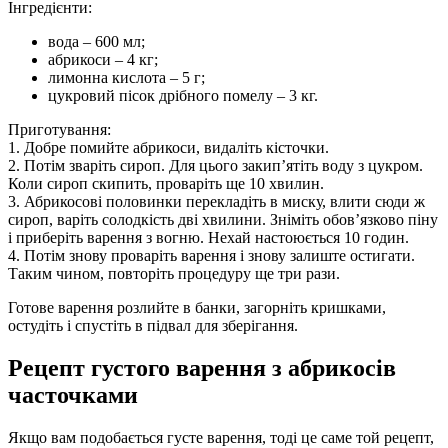
Інгредієнти:
вода – 600 мл;
абрикоси – 4 кг;
лимонна кислота – 5 г;
цукровий пісок дрібного помелу – 3 кг.
Приготування:
1. Добре помийте абрикоси, видаліть кісточки.
2. Потім зваріть сироп. Для цього закип’ятіть воду з цукром.
Коли сироп скипить, проваріть ще 10 хвилин.
3. Абрикосові половинки перекладіть в миску, влити сюди ж
сироп, варіть солодкість дві хвилини. Зніміть обов’язково піну
і приберіть варення з вогню. Нехай настоюється 10 годин.
4. Потім знову проваріть варення і знову залиште остигати.
Таким чином, повторіть процедуру ще три рази.
Готове варення розлийте в банки, загорніть кришками,
остудіть і спустіть в підвал для зберігання.
Рецепт густого варення з абрикосів
часточками
Якщо вам подобається густе варення, тоді це саме той рецепт,