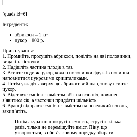
[quads id=6]
Інгредієнти:
абрикоси – 1 кг;
цукор – 800 р.
Приготування:
1. Промийте, просушіть абрикоси, поділіть на дві половинки,
видаліть кісточки.
2. Надішліть частина плодів в таз.
3. Всипте сюди ж цукор, кожна половинки фруктів повинна
наповнитися цукровими кришталиками.
4. Потім укладіть зверху ще абрикосовий шар, знову всипте
цукор.
5. Відставте ємність з вмістом вбік на всю ніч, повинен
з’явитися сік, а часточки придбати щільність.
6. Вранці відправте ємність з вмістом на невеликий вогонь,
закип’ятіть.
Потім акуратно прокрутіть ємність, струсіть кілька
разів, тільки не перемішуйте вміст. Піну, що
утворюється, в обов’язковому порядку збирати.