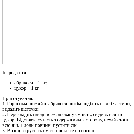
Інгредієнти:
абрикоси – 1 кг;
цукор – 1 кг
Приготування:
1. Гарненько помийте абрикоси, потім поділіть на дві частини,
видаліть кісточки.
2. Перекладіть плоди в емальовану ємність, сюди ж всипте
цукор. Відставте ємність з одержимим в сторону, нехай стоїть
всю ніч. Плоди повинні пустити сік.
3. Вранці струсніть вміст, поставте на вогонь.