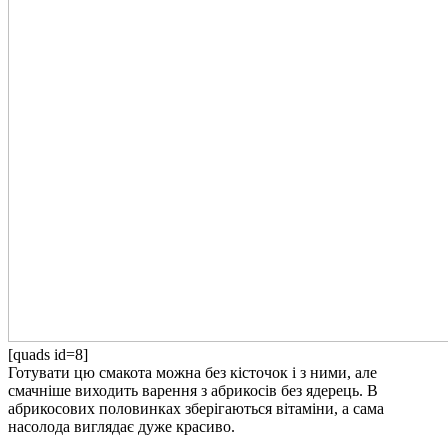
[quads id=8]
Готувати цю смакота можна без кісточок і з ними, але
смачніше виходить варення з абрикосів без ядерець. В
абрикосових половинках зберігаються вітаміни, а сама
насолода виглядає дуже красиво.