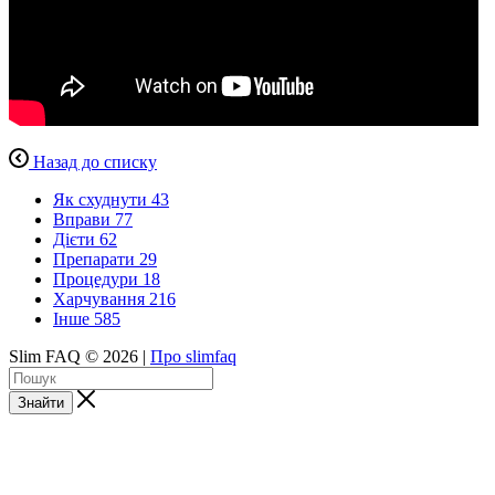
Назад до списку
Як схуднути
43
Вправи
77
Дієти
62
Препарати
29
Процедури
18
Харчування
216
Інше
585
Slim FAQ © 2026 |
Про slimfaq
Знайти