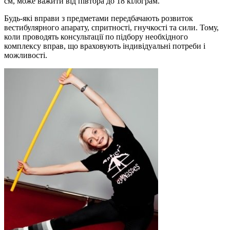
см, може важити від півтора до 18 кілограм.
Будь-які вправи з предметами передбачають розвиток
вестибулярного апарату, спритності, гнучкості та сили. Тому,
коли проводять консультації по підбору необхідного
комплексу вправ, що враховують індивідуальні потреби і
можливості.