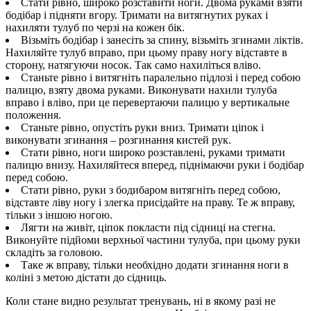
Стати рівно, широко розставити ноги. Двома руками взяти
бодібар і підняти вгору. Тримати на витягнутих руках і
нахиляти тулуб по черзі на кожен бік.
Візьміть бодібар і занесіть за спину, візьміть згинами ліктів.
Нахиляйте тулуб вправо, при цьому праву ногу відставте в
сторону, натягуючи носок. Так само нахиліться вліво.
Станьте рівно і витягніть паралельно підлозі і перед собою
палицю, взяту двома руками. Виконувати нахили тулуба
вправо і вліво, при це перевертаючи палицю у вертикальне
положення.
Станьте рівно, опустіть руки вниз. Тримати ціпок і
виконувати згинання – розгинання кистей рук.
Стати рівно, ноги широко розставлені, руками тримати
палицю внизу. Нахиляйтеся вперед, піднімаючи руки і бодібар
перед собою.
Стати рівно, руки з бодибаром витягніть перед собою,
відставте ліву ногу і злегка присідайте на праву. Те ж вправу,
тільки з іншою ногою.
Лягти на живіт, ціпок покласти під сідниці на стегна.
Виконуйте підйоми верхньої частини тулуба, при цьому руки
складіть за головою.
Таке ж вправу, тільки необхідно додати згинання ноги в
коліні з метою дістати до сідниць.
Коли стане видно результат тренувань, ні в якому разі не