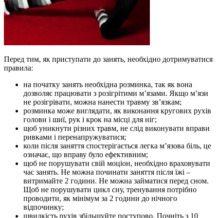
Перед тим, як приступати до занять, необхідно дотримуватися
правила:
на початку занять необхідна розминка, так як вона
дозволяє працювати з розігрітими м’язами. Якщо м’язи
не розігрівати, можна нанести травму зв’язкам;
розминка може виглядати, як виконання кругових рухів
голови і шиї, рук і крок на місці для ніг;
щоб уникнути різних травм, не слід виконувати вправи
ривками і перенапружуватися;
коли після заняття спостерігається легка м’язова біль, це
означає, що вправу було ефективним;
щоб не порушувати свій моціон, необхідно враховувати
час занять. Не можна починати заняття після їжі –
витримайте 2 години. Не можна займатися перед сном.
Щоб не порушувати цикл сну, тренування потрібно
проводити, як мінімум за 2 години до нічного
відпочинку;
швидкість рухів збільшуйте поступово. Почніть з 10