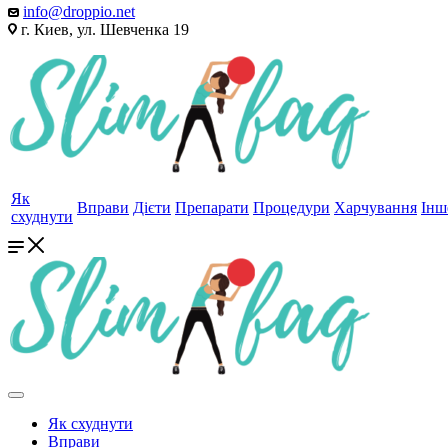
info@droppio.net
г. Киев, ул. Шевченка 19
Як
Вправи
Дієти
Препарати
Процедури
Харчування
Інш
схуднути
Як схуднути
Вправи