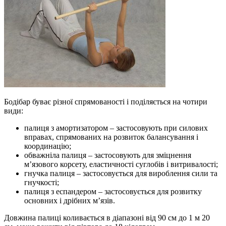
Бодібар буває різної спрямованості і поділяється на чотири
види:
палиця з амортизатором – застосовують при силових
вправах, спрямованих на розвиток балансування і
координацію;
обважніла палиця – застосовують для зміцнення
м’язового корсету, еластичності суглобів і витривалості;
гнучка палиця – застосовується для вироблення сили та
гнучкості;
палиця з еспандером – застосовується для розвитку
основних і дрібних м’язів.
Довжина палиці коливається в діапазоні від 90 см до 1 м 20