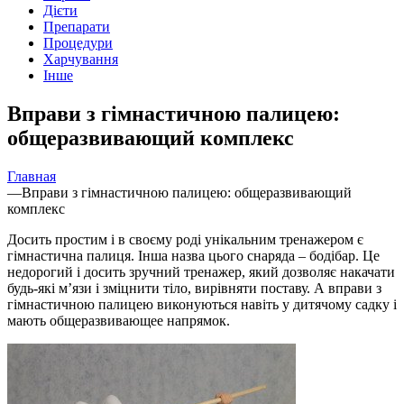
Дієти
Препарати
Процедури
Харчування
Інше
Вправи з гімнастичною палицею:
общеразвивающий комплекс
Главная
—
Вправи з гімнастичною палицею: общеразвивающий
комплекс
Досить простим і в своєму роді унікальним тренажером є
гімнастична палиця. Інша назва цього снаряда –
бодібар. Це
недорогий і досить зручний тренажер, який дозволяє накачати
будь-які м’язи і зміцнити тіло, вирівняти поставу. А вправи з
гімнастичною палицею виконуються навіть у дитячому садку і
мають общеразвивающее напрямок.