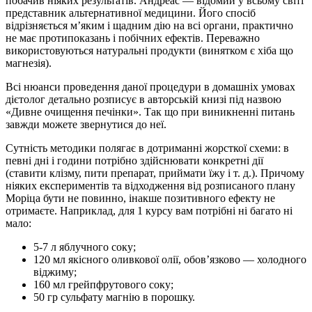
побачив ніяких результатів. Андреас — відомий у всьому світі
представник альтернативної медицини. Його спосіб
відрізняється м’яким і щадним дію на всі органи, практично
не має протипоказань і побічних ефектів. Переважно
використовуються натуральні продукти (винятком є хіба що
магнезія).
Всі нюанси проведення даної процедури в домашніх умовах
дієтолог детально розписує в авторській книзі під назвою
«Дивне очищення печінки». Так що при виникненні питань
завжди можете звернутися до неї.
Сутність методики полягає в дотриманні жорсткої схеми: в
певні дні і години потрібно здійснювати конкретні дії
(ставити клізму, пити препарат, приймати їжу і т. д.). Причому
ніяких експериментів та відходження від розписаного плану
Моріца бути не повинно, інакше позитивного ефекту не
отримаєте. Наприклад, для 1 курсу вам потрібні ні багато ні
мало:
5-7 л яблучного соку;
120 мл якісного оливкової олії, обов’язково — холодного
віджиму;
160 мл грейпфрутового соку;
50 гр сульфату магнію в порошку.