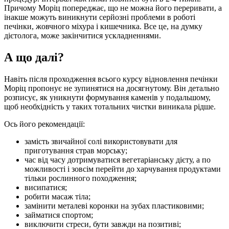
Причому Моріц попереджає, що не можна його переривати, а
інакше можуть виникнути серйозні проблеми в роботі
печінки, жовчного міхура і кишечника. Все це, на думку
дієтолога, може закінчитися ускладненнями.
А що далі?
Навіть після проходження всього курсу відновлення печінки
Моріц пропонує не зупинятися на досягнутому. Він детально
розписує, як уникнути формування каменів у подальшому,
щоб необхідність у таких тотальних чистки виникала рідше.
Ось його рекомендації:
замість звичайної солі використовувати для
приготування страв морську;
час від часу дотримуватися вегетаріанську дієту, а по
можливості і зовсім перейти до харчування продуктами
тільки рослинного походження;
висипатися;
робити масаж тіла;
замінити металеві коронки на зубах пластиковими;
займатися спортом;
виключити стреси, бути завжди на позитиві;