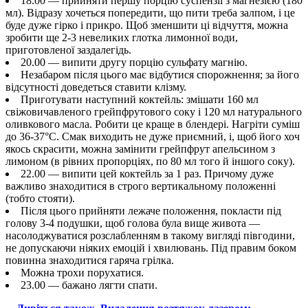
18.00 — прийняти першу порцію суспензії з магнезією (180
мл). Відразу хочеться попередити, що пити треба залпом, і це
буде дуже гірко і прикро. Щоб зменшити ці відчуття, можна
зробити ще 2-3 невеликих глотка лимонної води,
приготовленої заздалегідь.
20.00 — випити другу порцію сульфату магнію.
Незабаром після цього має відбутися спорожнення; за його
відсутності доведеться ставити клізму.
Приготувати наступний коктейль: змішати 160 мл
свіжовичавленого грейпфрутового соку і 120 мл натурального
оливкового масла. Робити це краще в блендері. Нагріти суміш
до 36-37°С. Смак виходить не дуже приємний, і, щоб його хоч
якось скрасити, можна замінити грейпфрут апельсином з
лимоном (в рівних пропорціях, по 80 мл того й іншого соку).
22.00 — випити цей коктейль за 1 раз. Причому дуже
важливо знаходитися в строго вертикальному положенні
(тобто стояти).
Після цього прийняти лежаче положення, покласти під
голову 3-4 подушки, щоб голова була вище живота —
насолоджуватися розслабленням в такому вигляді півгодини,
не допускаючи ніяких емоцій і хвилювань. Під правим боком
повинна знаходитися гаряча грілка.
Можна трохи порухатися.
23.00 — бажано лягти спати.