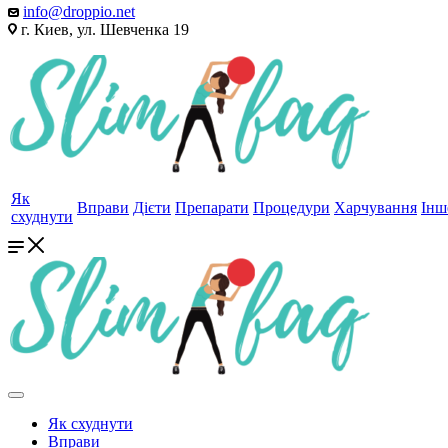
info@droppio.net
г. Киев, ул. Шевченка 19
Як
Вправи
Дієти
Препарати
Процедури
Харчування
Інш
схуднути
Як схуднути
Вправи