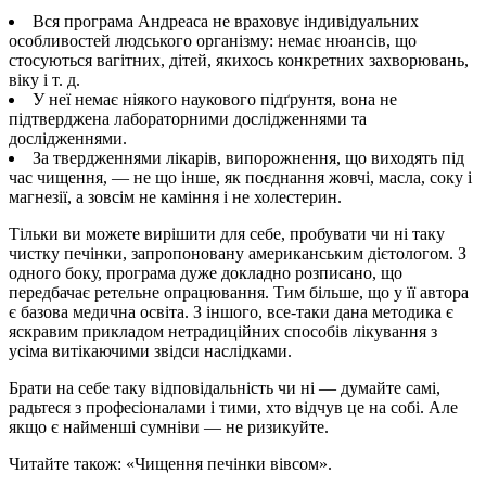
Вся програма Андреаса не враховує індивідуальних
особливостей людського організму: немає нюансів, що
стосуються вагітних, дітей, якихось конкретних захворювань,
віку і т. д.
У неї немає ніякого наукового підґрунтя, вона не
підтверджена лабораторними дослідженнями та
дослідженнями.
За твердженнями лікарів, випорожнення, що виходять під
час чищення, — не що інше, як поєднання жовчі, масла, соку і
магнезії, а зовсім не каміння і не холестерин.
Тільки ви можете вирішити для себе, пробувати чи ні таку
чистку печінки, запропоновану американським дієтологом. З
одного боку, програма дуже докладно розписано, що
передбачає ретельне опрацювання. Тим більше, що у її автора
є базова медична освіта. З іншого, все-таки дана методика є
яскравим прикладом нетрадиційних способів лікування з
усіма витікаючими звідси наслідками.
Брати на себе таку відповідальність чи ні — думайте самі,
радьтеся з професіоналами і тими, хто відчув це на собі. Але
якщо є найменші сумніви — не ризикуйте.
Читайте також: «Чищення печінки вівсом».