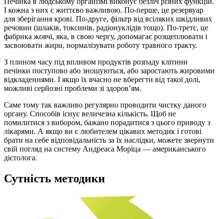
Печінка в людському організмі виконує безліч різних функцій.
І кожна з них є життєво важливою. По-перше, це резервуар
для зберігання крові. По-друге, фільтр від всіляких шкідливих
речовин (шлаків, токсинів, радіонуклідів тощо). По-третє, це
фабрика жовчі, яка, в свою чергу, допомагає розщеплювати і
засвоювати жири, нормалізувати роботу травного тракту.
З плином часу під впливом продуктів розпаду клітини
печінки поступово або зношуються, або заростають жировими
відкладеннями. І якщо їх вчасно не вберегти від такої долі,
можливі серйозні проблеми зі здоров’ям.
Саме тому так важливо регулярно проводити чистку даного
органу. Способів існує величезна кількість. Щоб не
помилитися з вибором, бажано порадитися з цього приводу з
лікарями. А якщо ви є любителем цікавих методик і готові
брати на себе відповідальність за їх наслідки, можете звернути
свій погляд на систему Андреаса Моріца — американського
дієтолога.
Сутність методики