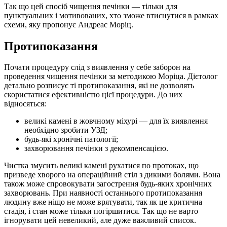
Так що цей спосіб чищення печінки — тільки для
пунктуальних і мотивованих, хто зможе втиснутися в рамках
схеми, яку пропонує Андреас Моріц.
Протипоказання
Почати процедуру слід з виявлення у себе заборон на
проведення чищення печінки за методикою Моріца. Дієтолог
детально розписує ті протипоказання, які не дозволять
скористатися ефективністю цієї процедури. До них
відносяться:
великі камені в жовчному міхурі — для їх виявлення
необхідно зробити УЗД;
будь-які хронічні патології;
захворювання печінки з декомпенсацією.
Чистка змусить великі камені рухатися по протоках, що
призведе хворого на операційний стіл з дикими болями. Вона
також може спровокувати загострення будь-яких хронічних
захворювань. При наявності останнього протипоказання
людину вже ніщо не може врятувати, так як це критична
стадія, і стан може тільки погіршитися. Так що не варто
ігнорувати цей невеликий, але дуже важливий список.