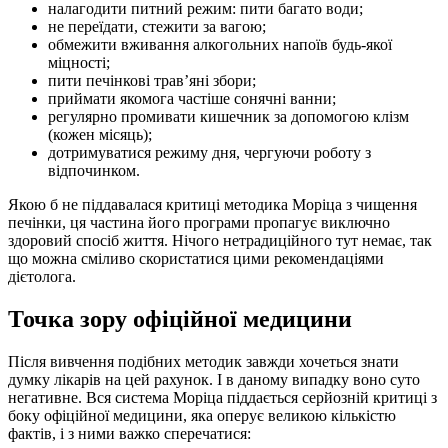
налагодити питний режим: пити багато води;
не переїдати, стежити за вагою;
обмежити вживання алкогольних напоїв будь-якої
міцності;
пити печінкові трав’яні збори;
приймати якомога частіше сонячні ванни;
регулярно промивати кишечник за допомогою клізм
(кожен місяць);
дотримуватися режиму дня, чергуючи роботу з
відпочинком.
Якою б не піддавалася критиці методика Моріца з чищення
печінки, ця частина його програми пропагує виключно
здоровий спосіб життя. Нічого нетрадиційного тут немає, так
що можна сміливо скористатися цими рекомендаціями
дієтолога.
Точка зору офіційної медицини
Після вивчення подібних методик завжди хочеться знати
думку лікарів на цей рахунок. І в даному випадку воно суто
негативне. Вся система Моріца піддається серйозній критиці з
боку офіційної медицини, яка оперує великою кількістю
фактів, і з ними важко сперечатися: