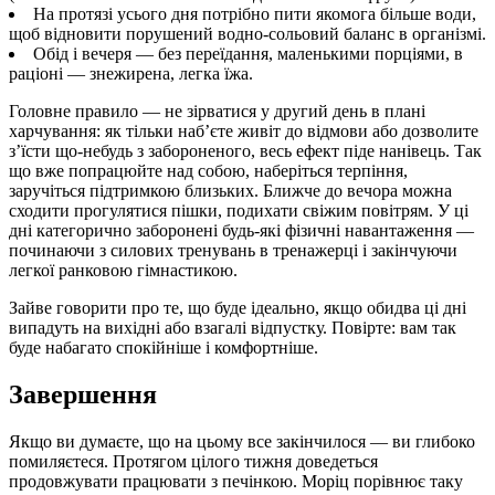
На протязі усього дня потрібно пити якомога більше води,
щоб відновити порушений водно-сольовий баланс в організмі.
Обід і вечеря — без переїдання, маленькими порціями, в
раціоні — знежирена, легка їжа.
Головне правило — не зірватися у другий день в плані
харчування: як тільки наб’єте живіт до відмови або дозволите
з’їсти що-небудь з забороненого, весь ефект піде нанівець. Так
що вже попрацюйте над собою, наберіться терпіння,
заручіться підтримкою близьких. Ближче до вечора можна
сходити прогулятися пішки, подихати свіжим повітрям. У ці
дні категорично заборонені будь-які фізичні навантаження —
починаючи з силових тренувань в тренажерці і закінчуючи
легкої ранковою гімнастикою.
Зайве говорити про те, що буде ідеально, якщо обидва ці дні
випадуть на вихідні або взагалі відпустку. Повірте: вам так
буде набагато спокійніше і комфортніше.
Завершення
Якщо ви думаєте, що на цьому все закінчилося — ви глибоко
помиляєтеся. Протягом цілого тижня доведеться
продовжувати працювати з печінкою. Моріц порівнює таку