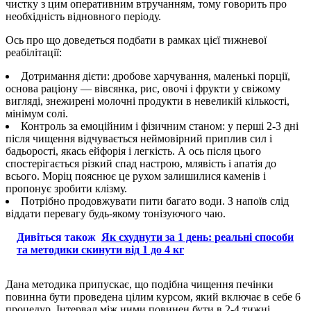
чистку з цим оперативним втручанням, тому говорить про
необхідність відновного періоду.
Ось про що доведеться подбати в рамках цієї тижневої
реабілітації:
Дотримання дієти: дробове харчування, маленькі порції,
основа раціону — вівсянка, рис, овочі і фрукти у свіжому
вигляді, знежирені молочні продукти в невеликій кількості,
мінімум солі.
Контроль за емоційним і фізичним станом: у перші 2-3 дні
після чищення відчувається неймовірний приплив сил і
бадьорості, якась ейфорія і легкість. А ось після цього
спостерігається різкий спад настрою, млявість і апатія до
всього. Моріц пояснює це рухом залишилися каменів і
пропонує зробити клізму.
Потрібно продовжувати пити багато води. З напоїв слід
віддати перевагу будь-якому тонізуючого чаю.
Дивіться також
Як схуднути за 1 день: реальні способи
та методики скинути від 1 до 4 кг
Дана методика припускає, що подібна чищення печінки
повинна бути проведена цілим курсом, який включає в себе 6
процедур. Інтервал між ними повинен бути в 2-4 тижні.