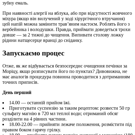
зубну емаль.
При наявності алергії на яблука, або при відсутності жовчного
міхура (якщо він вилучений у ході хірургічного втручання)
цей напій можна замінити трав’яним настоєм. Роблять його з
вербейника і володушки. Правда, приймати доведеться трохи
довше — за 2 тижні до чищення. Випивати столову ложку
рідини натщесерце вранці до сніданку.
Запускаємо процес
Отже, як же відбувається безпосереднє очищення печінки за
Моріцу, якщо розписувати його по пунктах? Дивовижна, не
має аналогів процедура повинна проводитися з дотриманням
точних приписів.
День перший
14.00 — останній прийом їжі.
Приготувати суспензію за таким рецептом: розвести 50 гр
сульфату магнію в 720 мл теплої води; отриманий обсяг
розділити на 4 рівних частини.
18.00-22.00 — прийняти лежаче положення, розмістити під
правим боком гарячу грілку.