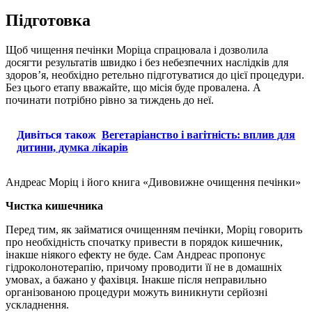
Підготовка
Щоб чищення печінки Моріца спрацювала і дозволила
досягти результатів швидко і без небезпечних наслідків для
здоров’я, необхідно ретельно підготуватися до цієї процедури.
Без цього етапу вважайте, що місія буде провалена. А
починати потрібно рівно за тиждень до неї.
Дивіться також
Вегетаріанство і вагітність: вплив для
дитини, думка лікарів
Андреас Моріц і його книга «Дивовижне очищення печінки»
Чистка кишечника
Перед тим, як займатися очищенням печінки, Моріц говорить
про необхідність спочатку привести в порядок кишечник,
інакше ніякого ефекту не буде. Сам Андреас пропонує
гідроколонотерапію, причому проводити її не в домашніх
умовах, а бажано у фахівця. Інакше після неправильно
організованою процедури можуть виникнути серйозні
ускладнення.