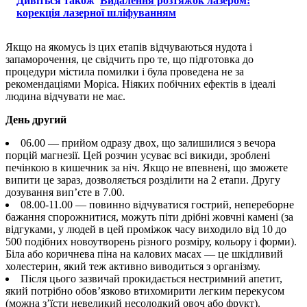
Дивіться також
Видалення розтяжок лазером:
корекція лазерної шліфуванням
Якщо на якомусь із цих етапів відчуваються нудота і
запаморочення, це свідчить про те, що підготовка до
процедури містила помилки і була проведена не за
рекомендаціями Моріса. Ніяких побічних ефектів в ідеалі
людина відчувати не має.
День другий
06.00 — прийом одразу двох, що залишилися з вечора
порцій магнезії. Цей розчин усуває всі викиди, зроблені
печінкою в кишечник за ніч. Якщо не впевнені, що зможете
випити це зараз, дозволяється розділити на 2 етапи. Другу
дозування вип’єте в 7.00.
08.00-11.00 — повинно відчуватися гострий, непереборне
бажання спорожнитися, можуть піти дрібні жовчні камені (за
відгуками, у людей в цей проміжок часу виходило від 10 до
500 подібних новоутворень різного розміру, кольору і форми).
Біла або коричнева піна на калових масах — це шкідливий
холестерин, який теж активно виводиться з організму.
Після цього зазвичай прокидається нестримний апетит,
який потрібно обов’язково втихомирити легким перекусом
(можна з’їсти невеликий несолодкий овоч або фрукт).