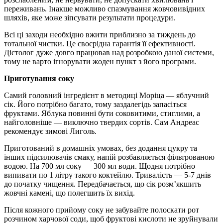
переживань. Інакше можливо спазмування жовчовивідних
шляхів, яке може зіпсувати результати процедури.
Всі ці заходи необхідно вжити приблизно за тиждень до
тотальної чистки. Це своєрідна гарантія її ефективності.
Дієтолог дуже довго працював над розробкою даної системи,
тому не варто ігнорувати жоден пункт з його програми.
Приготування соку
Самий головний інгредієнт в методиці Моріца — яблучний
сік. Його потрібно багато, тому заздалегідь запасіться
фруктами. Яблука повинні бути соковитими, стиглими, а
найголовніше — виключно твердих сортів. Сам Андреас
рекомендує зимові Лиголь.
Приготований в домашніх умовах, без додання цукру та
інших підсилювачів смаку, напій розбавляється фільтрованою
водою. На 700 мл соку — 300 мл води. Щодня потрібно
випивати по 1 літру такого коктейлю. Тривалість — 5-7 днів
до початку чищення. Передбачається, що сік розм’якшить
жовчні камені, що полегшить їх вихід.
Після кожного прийому соку не забувайте полоскати рот
розчином харчової соди, щоб фруктові кислоти не зруйнували