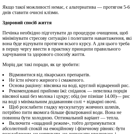
Якщо такої можливості немає, є альтернатива — протягом 5-6
днів ставити очисні клізми.
Здоровий спосіб життя
Печінка необхідно підготувати до процедури очищення, щоб
мінімізувати стресову ситуацію і полегшити навантаження, які
вона буде відчувати протягом всього курсу. А для цього треба
в першу чергу ввести в практику принципи правильного
харчування та здорового способу життя.
Моріц дає такі поради, як це зробити:
Відмовитися від лікарських препаратів.
Не їсти нічого жирного і смаженого.
Основа раціону: вівсянка на воді, круглий відварений рис.
Рекомендовані прийоми їжі: сніданок — невелика порція
вівсяної каші без молока і цукру; обід (не пізніше 14.00)— рис
на воді з мінімальним додаванням солі + відварні овочі.
Щоб розслабити гладку мускулатуру жовчних шляхів,
потрібно пити якомога більше фільтрованої води. Вона не
повинна бути холодною. Оптимальний варіант — тепла.
Включити «ощадний режим», тобто дотримуватися
абсолютний спокій на емоційному і фізичному рівнях: бути
розслабленим, не нервувати, не допускати хвилювань і