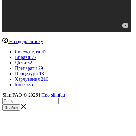
Назад до списку
Як схуднути
43
Вправи
77
Дієти
62
Препарати
29
Процедури
18
Харчування
216
Інше
585
Slim FAQ © 2026 |
Про slimfaq
Знайти