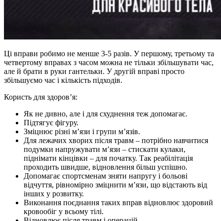
Ці вправи робимо не менше 3-5 разів. У першому, третьому та
четвертому вправах з часом можна не тільки збільшувати час,
але й брати в руки гантельки. У другій вправі просто
збільшуємо час і кількість підходів.
Користь для здоров’я:
Як не дивно, але і для схуднення теж допомагає.
Підтягує фігуру.
Зміцнює різні м’язи і групи м’язів.
Для лежачих хворих після травм – потрібно навчитися
подумки напружувати м’язи – стискати кулаки,
піднімати кінцівки – для початку. Так реабілітація
проходить швидше, відновлення більш успішно.
Допомагає спортсменам зняти напругу і больові
відчуття, рівномірно зміцнити м’язи, що відстають від
інших у розвитку.
Виконання поєднання таких вправ відновлює здоровий
кровообіг у всьому тілі.
Відновлює після травм і операцій.