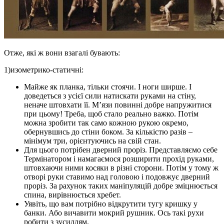
Отже, які ж вони взагалі бувають:
1)изометрико-статичні:
Майже як планка, тільки стоячи. І ноги ширше. І
доведеться з усієї сили натискати руками на стіну,
неначе штовхати її. М’язи повинні добре напружитися
при цьому! Треба, щоб стало реально важко. Потім
можна зробити так само кожною рукою окремо,
обернувшись до стіни боком. За кількістю разів –
мінімум три, орієнтуючись на свій стан.
Для цього потрібен дверний проріз. Представляємо себе
Термінатором і намагаємося розширити прохід руками,
штовхаючи ними косяки в різні сторони. Потім у тому ж
отворі руки ставимо над головою і подовжує дверний
проріз. За рахунок таких маніпуляцій добре зміцнюється
спина, вирівнюється хребет.
Уявіть, що вам потрібно відкрутити тугу кришку у
банки. Або вичавити мокрий рушник. Ось такі рухи
робити з зусиллям.