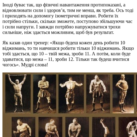
Іноді буває так, що фізичні навантаження протипоказані, а
відновлювати сили і здоров’я, тим не менш, як треба. Ось тоді
і приходять на допомогу ізометричні вправи. Робити їх
потрібно стільки, скільки зможете, поступово збільшуючи час
і сили напруги. І завжди потрібно напружуватися трохи
сильніше, ніж здається можливим, щоб був результат.
Як казав один тренер: «Якщо будеш кожен день робити 10
віджимань, то ти навчишся робити тільки 10 віджимань. Якщо
тобі здається, що 10 – твій межа, зроби 11. А потім, коли буде
здаватися, що межа – 11, зроби 12. Тільки так будеш вчитися
чогось». Мудрі слова!