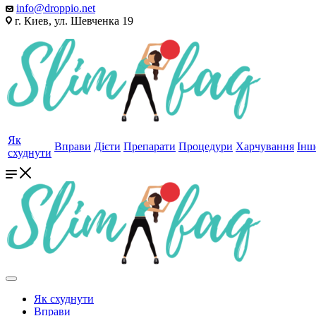
info@droppio.net
г. Киев, ул. Шевченка 19
Як
Вправи
Дієти
Препарати
Процедури
Харчування
Інш
схуднути
Як схуднути
Вправи