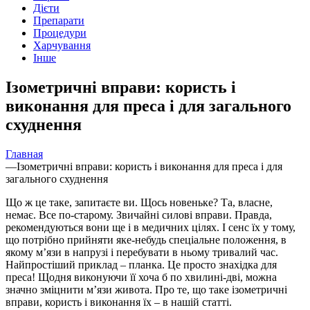
Дієти
Препарати
Процедури
Харчування
Інше
Ізометричні вправи: користь і
виконання для преса і для загального
схуднення
Главная
—
Ізометричні вправи: користь і виконання для преса і для
загального схуднення
Що ж це таке, запитаєте ви. Щось новеньке? Та, власне,
немає. Все по-старому. Звичайні силові вправи. Правда,
рекомендуються вони ще і в медичних цілях. І сенс їх у тому,
що потрібно прийняти яке-небудь спеціальне положення, в
якому м’язи в напрузі і перебувати в ньому тривалий час.
Найпростіший приклад – планка. Це просто знахідка для
преса! Щодня виконуючи її хоча б по хвилині-дві, можна
значно зміцнити м’язи живота. Про те, що таке ізометричні
вправи, користь і виконання їх – в нашій статті.