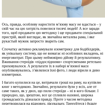
Ось, правда, особливу наростити м’язову масу не вдасться – у
свій час на цю хитрість повелися тисячі людей! А все заради
того, щоб продавати цю методику і ще продавати спеціальний
пристрій, який виглядає, як звичайна металева рама, і яке
рукастый мужик запросто зварить сам.
Спочатку активно рекламували изометрику для бодібілдерів,
як унікальну систему, що не вимагає ні особливих вкладень, ні
енерговитрат. При цьому неймовірно дійову й результативну.
Вживання стероїдів «піддослідними» спортсменами ретельно
приховувалося. А результати їх в наборі м’язової маси
опубліковувались, з’являлися їхні фото, і люди вірили в диво
изометрики.
І багато купилися на це, витрачали гроші на раму, на купівлю
книг з методикою. Звичайно, результати були у всіх, але от
саме таких, як у двох, що пили стероїди – ні в кого більше. І
природно, що, зрештою, все це спливло назовні, широка
громадськість дізналася правду. Проте з часом методика
перетворилася на відновну, лікувальну. Тренуйтеся і будьте