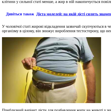
клітини у сильної статі менше, а жир в ній накопичується повіль
Дивіться також
Дієта моделей: на якій дієті сидять знам
У чоловічої статі жирові відкладення зазвичай скупчуються в ч
організму в цілому, він знижує вироблення тестостерону, що не
Приблизний варіант дієти для позбавлення жиру на животі у чо