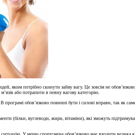
людей, яким потрібно скинути зайву вагу. Це зовсім не обов’язк
м’язів або потрапити в певну вагову категорію.
 програмі обов’язково повинні бути і силові вправи, так як са
ементи (білки, вуглеводи, жири, вітаміни), які зможуть підтримув
и ситуацію. У меню спортсмена обов’язково має входити велика к