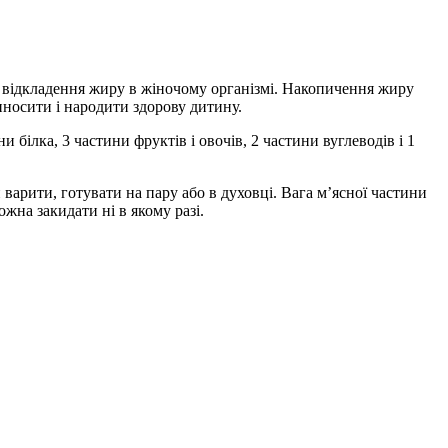
ті відкладення жиру в жіночому організмі. Накопичення жиру
иносити і народити здорову дитину.
 білка, 3 частини фруктів і овочів, 2 частини вуглеводів і 1
 варити, готувати на пару або в духовці. Вага м’ясної частини
жна закидати ні в якому разі.