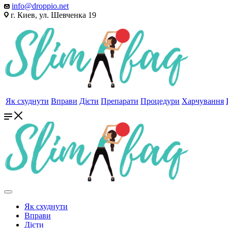
info@droppio.net
г. Киев, ул. Шевченка 19
Як схуднути
Вправи
Дієти
Препарати
Процедури
Харчування
Як схуднути
Вправи
Дієти