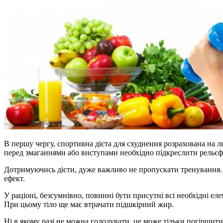
В першу чергу, спортивна дієта для схуднення розрахована на 
перед змаганнями або виступами необхідно підкреслити рельєф 
Дотримуючись дієти, дуже важливо не пропускати тренування. В
ефект.
У раціоні, безсумнівно, повинні бути присутні всі необхідні ел
При цьому тіло ще має втрачати підшкірний жир.
Ні в якому разі не можна голодувати, це може тільки погіршит