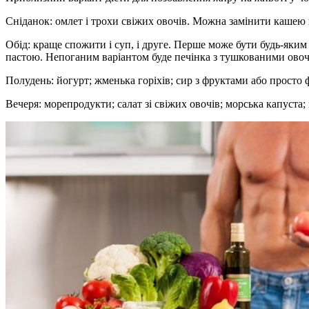
Сніданок: омлет і трохи свіжих овочів. Можна замінити кашею на
Обід: краще спожити і суп, і друге. Перше може бути будь-яким з
пастою. Непоганим варіантом буде печінка з тушкованими ово
Полудень: йогурт; жменька горіхів; сир з фруктами або просто
Вечеря: морепродукти; салат зі свіжих овочів; морська капуста;