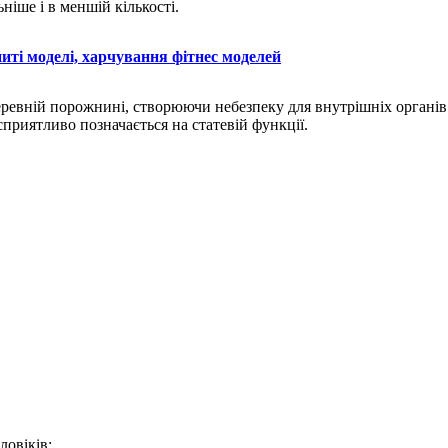
ніше і в меншій кількості.
ениті моделі, харчування фітнес моделей
еревній порожнині, створюючи небезпеку для внутрішніх органів.
сприятливо позначається на статевій функції.
ловіків: