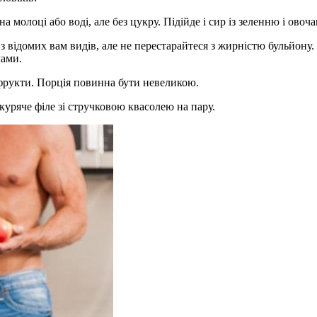
 молоці або воді, але без цукру. Підійде і сир із зеленню і ово
 відомих вам видів, але не перестарайтеся з жирністю бульйону. Н
чами.
 фрукти. Порція повинна бути невеликою.
 куряче філе зі стручковою квасолею на пару.