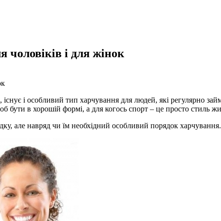
я чоловіків і для жінок
ок
о, існує і особливий тип харчування для людей,
які регулярно зай
б бути в хорошій формі, а для когось спорт – це просто стиль жит
падку, але навряд чи їм необхідний особливий порядок харчування.