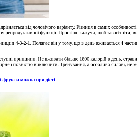
дрізняється від чоловічого варіанту. Різниця в самих особливос
ння репродуктивної функції. Простіше кажучи, щоб завагітніти, в
инцип 4-3-2-1. Полягає він у тому, що в день вживається 4 частини
аступні принципи. Не вживати більше 1800 калорій в день, страви
рне і повністю виключити. Тренування, а особливо силові, не мо
 і фрукти можна при дієті