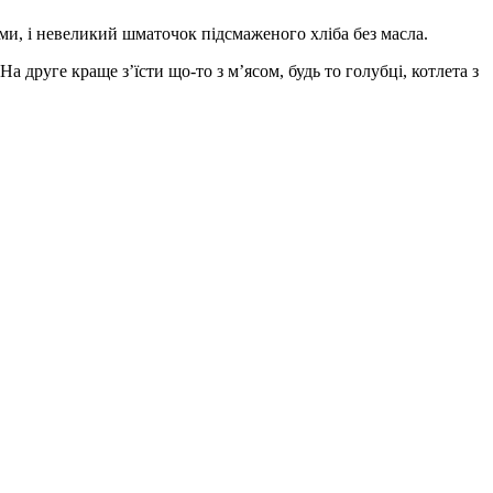
чами, і невеликий шматочок підсмаженого хліба без масла.
а друге краще з’їсти що-то з м’ясом, будь то голубці, котлета з