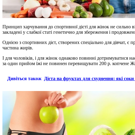
Принцип харчування до спортивної дієті для жінок не сильно ві
закладені у слабкої статі генетично для збереження і продовже
Однією з спортивних дієт, створених спеціально для дівчат, є пр
частина жирів.
І для чоловіків, і для жінок однаково повинні дотримуватися н
за один прийом їжі не повинен перевищувати 200 р. копчене Жи
Дивіться також
Дієта на фруктах для схуднення: які соки