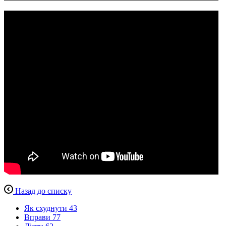
Назад до списку
Як схуднути
43
Вправи
77