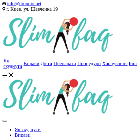
info@droppio.net
г. Киев, ул. Шевченка 19
Як
Вправи
Дієти
Препарати
Процедури
Харчування
Інш
схуднути
Як схуднути
Вправи