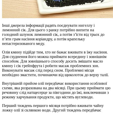
Інші джерела інформації радять поєднувати нигеллу і
лимонний сік. Для цього з ранку потрібно випити на
голодний шлунок лимонний сік, а потім з’їсти від трьох до
п’яти грам насіння коріандру, а потім крапельку
непастеризованого меду.
Олія кмину підійде тим, хто не бажає вживати в їжу насіння.
Для схуднення його можна приймати всередину і зовнішнім
способом. Для зовнішнього способу досить змішати масло
кмину і сік грейпфрута і робити масаж проблемних зон.
Виконувати масаж слід перед сном. Проблемні місця
необхідно змастити, починаючи від щиколоток до верху талії.
Внутрішній прийом олії передбачає використання особливої
схеми, яка розрахована на два місяці. При цьому приймати цю
речовину слід натщесерце за півгодини до їжі, виключивши з
режиму харчування продукти, що містять вуглеводи.
Перший тиждень першого місяця потрібно вживати чайну
ложку олії зі склянкою води. Другий тиждень передбачає