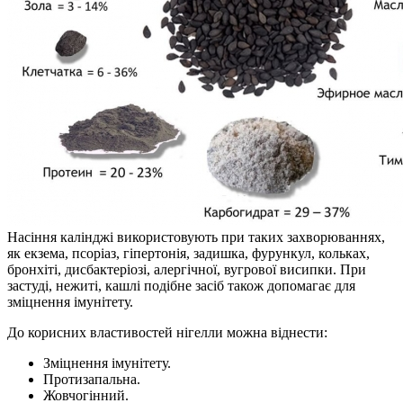
Насіння калінджі використовують при таких захворюваннях,
як екзема, псоріаз, гіпертонія, задишка, фурункул, кольках,
бронхіті, дисбактеріозі, алергічної, вугрової висипки. При
застуді, нежиті, кашлі подібне засіб також допомагає для
зміцнення імунітету.
До корисних властивостей нігелли можна віднести:
Зміцнення імунітету.
Протизапальна.
Жовчогінний.