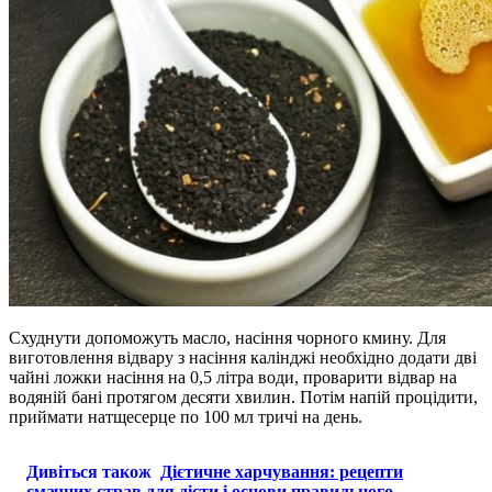
Схуднути допоможуть масло, насіння чорного кмину. Для
виготовлення відвару з насіння калінджі необхідно додати дві
чайні ложки насіння на 0,5 літра води, проварити відвар на
водяній бані протягом десяти хвилин. Потім напій процідити,
приймати натщесерце по 100 мл тричі на день.
Дивіться також
Дієтичне харчування: рецепти
смачних страв для дієти і основи правильного