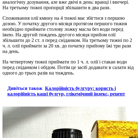
аналогічну дозування, але вже двічі в день: вранці і ввечері.
На третьому тижні пропорції збільшити в два рази.
Споживання олії кмину на 4 тижні має збігтися з першою
дозою. У початку другого місяця протягом першого тижня
необхідно приймати столову ложку масла без води перед
їжею. На другий тиждень другого місяця прийом олії
збільшити до 2 ст. л перед сніданком. На третьому тижні по 2
ч. л. олії приймати за 20 хв. до початку прийому їжі три рази
на день.
На четвертому тижні приймати по 1 ч. л. олії і стакан води
перед сніданком і обідом. Потім це засіб додавати в салати від
одного до трьох разів на тиждень.
Дивіться також
Калорійність булгуру: користь і
калорійність каші булгур, глікемічний індекс, рецепт