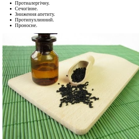
Протиалергічну.
Сечогінне.
Зниження апетиту.
Протипухлинний.
Проносне.