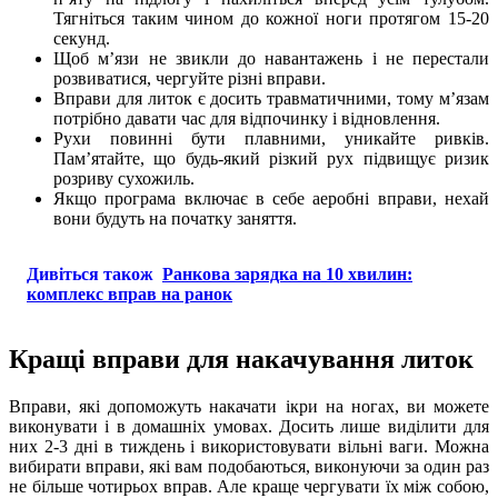
Тягніться таким чином до кожної ноги протягом 15-20
секунд.
Щоб м’язи не звикли до навантажень і не перестали
розвиватися, чергуйте різні вправи.
Вправи для литок є досить травматичними, тому м’язам
потрібно давати час для відпочинку і відновлення.
Рухи повинні бути плавними, уникайте ривків.
Пам’ятайте, що будь-який різкий рух підвищує ризик
розриву сухожиль.
Якщо програма включає в себе аеробні вправи, нехай
вони будуть на початку заняття.
Дивіться також
Ранкова зарядка на 10 хвилин:
комплекс вправ на ранок
Кращі вправи для накачування литок
Вправи, які допоможуть накачати ікри на ногах, ви можете
виконувати і в домашніх умовах. Досить лише виділити для
них 2-3 дні в тиждень і використовувати вільні ваги. Можна
вибирати вправи, які вам подобаються, виконуючи за один раз
не більше чотирьох вправ. Але краще чергувати їх між собою,