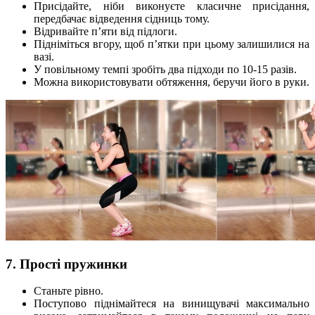
Присідайте, ніби виконуєте класичне присідання,
передбачає відведення сідниць тому.
Відривайте п’яти від підлоги.
Підніміться вгору, щоб п’ятки при цьому залишилися на
вазі.
У повільному темпі зробіть два підходи по 10-15 разів.
Можна використовувати обтяження, беручи його в руки.
7. Прості пружинки
Станьте рівно.
Поступово піднімайтеся на винищувачі максимально