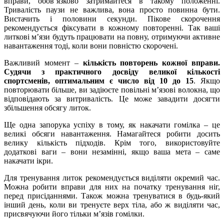
вправи, обов’язково затримайтеся в такому положенні.
Тривалість паузи не важлива, вона просто повинна бути.
Вистачить і половини секунди. Пікове скорочення
рекомендується фіксувати в кожному повторенні. Так ваші
литкові м’язи будуть працювати на повну, отримуючи активне
навантаження тоді, коли вони повністю скорочені.
Важливий момент –
кількість повторень кожної вправи.
Судячи з практичного досвіду великої кількості
спортсменів, оптимальним є число від 10 до 15
. Якщо
повторювати більше, ви задіюєте повільні м’язові волокна, що
відповідають за витривалість. Це може завадити досягти
збільшення обсягу литок.
Ще одна запорука успіху в тому, як накачати гомілка – це
великі обсяги навантаження. Намагайтеся робити досить
велику кількість підходів. Крім того, використовуйте
додаткові ваги – вони незамінні, якщо ваша мета – саме
накачати ікри.
Для тренування литок рекомендується виділяти окремий час.
Можна робити вправи для них на початку тренування ніг,
перед присіданнями. Також можна тренуватися в будь-який
інший день, коли ви тренуєте верх тіла, або ж виділяти час,
присвячуючи його тільки м’язів гомілки.