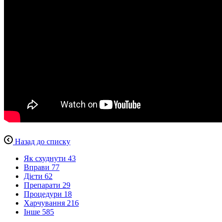
Назад до списку
Як схуднути
43
Вправи
77
Дієти
62
Препарати
29
Процедури
18
Харчування
216
Інше
585