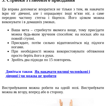
5. Стрибки з глибокого присідання
Ця вправа допомагає впоратися не тільки з тим, як накачати
ікри ніг дівчині, але і опрацьовує інші м’язи ніг, а саме
передню частину стегна і біцепси. Його цілком можна
виконувати і в домашніх умовах.
Ваша мета – стрибнути якомога вище, тому присідати
можна будь-яким зручним способом: на носках або на
повній ступні.
Присядьте, потім сильно відштовхніться від підлоги
ногами.
При необхідності можна використовувати обтяження
просто беріть його в руки.
Зробіть два підходи по 15 повторень.
Дивіться також
Як накачати вилиці чоловікові і
дівчині і чи можна це зробити
Вистрибування можна робити на одній нозі. Вистрибувати
можна як вгору, вперед або в сторону.