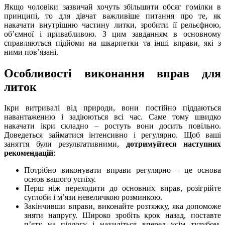
Якщо чоловіки зазвичай хочуть збільшити обсяг гомілки в
принципі, то для дівчат важливіше питання про те, як
накачати внутрішню частину литки, зробити її рельєфною,
об’ємної і привабливою. З цим завданням в основному
справляються підйоми на шкарпетки та інші вправи, які з
ними пов’язані.
Особливості виконання вправ для
литок
Ікри витривалі від природи, вони постійно піддаються
навантаженню і задіюються всі час. Саме тому швидко
накачати ікри складно – ростуть вони досить повільно.
Доведеться займатися інтенсивно і регулярно. Щоб ваші
заняття були результативними,
дотримуйтеся наступних
рекомендацій
:
Потрібно виконувати вправи регулярно – це основа
основ вашого успіху.
Перш ніж переходити до основних вправ, розігрійте
суглоби і м’язи невеличкою розминкою.
Закінчивши вправи, виконайте розтяжку, яка допоможе
зняти напругу. Широко зробіть крок назад, поставте
п’яту на підлогу і нахиліться вперед усім тулубом.