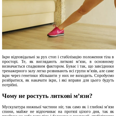
Ікри відповідальні за рух стоп і стабілізацію положення тіла в
просторі. Те, як виглядають литкові м’язи, в основному
визначається спадковим фактором. Буває і так, що завсідники
тренажерного залу легко розвивають всі групи м’язів, але саме
ікри через генетики збільшити у них не виходить. Спробуємо
розібратися, як накачати ікри, і які вправи для цього будуть
потрібні.
Чому не ростуть литкові м’язи?
Мускулатура нижньої частини ніг, так само як і глибокі м’язи
спини, майже не відпочиває на протязі цілого дня, так як