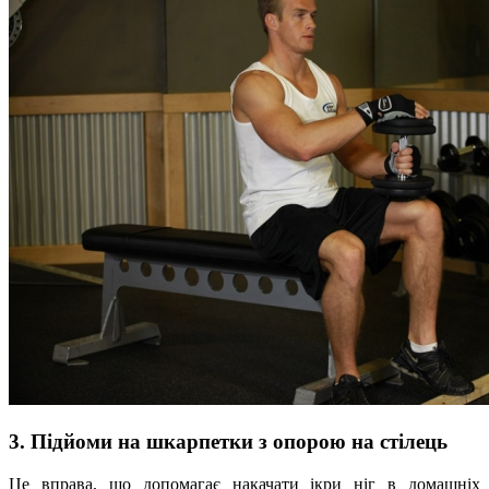
3. Підйоми на шкарпетки з опорою на стілець
Це вправа, що допомагає накачати ікри ніг в домашніх