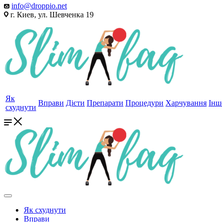
info@droppio.net
г. Киев, ул. Шевченка 19
Як
Вправи
Дієти
Препарати
Процедури
Харчування
Інш
схуднути
Як схуднути
Вправи