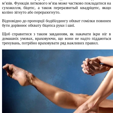
м’язів. Функція литкового м’яза може частково покладатися на
сухожилля, біцепс, а також переразвитый квадріцепс, якщо
коліно зігнуто або переразогнуто.
Відповідно до пропорції бодібілдингу обхват гомілки повинен
бути дорівнює обхвату біцепса руки і шиї.
Щоб справитися з таким завданням, як накачати ікри ніг в
домашніх умовах, враховуючи, що вони не надто піддаються
тренувань, потрібно враховувати ряд важливих правил.