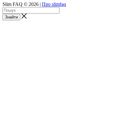
Slim FAQ © 2026 |
Про slimfaq
Знайти