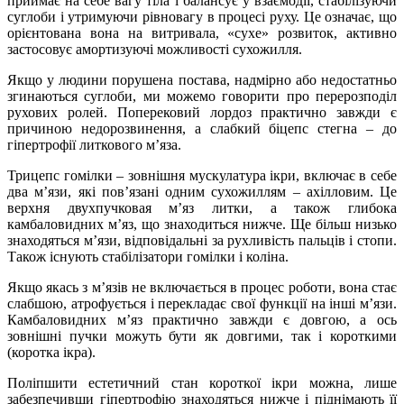
приймає на себе вагу тіла і балансує у взаємодії, стабілізуючи
суглоби і утримуючи рівновагу в процесі руху. Це означає, що
орієнтована вона на витривала, «сухе» розвиток, активно
застосовує амортизуючі можливості сухожилля.
Якщо у людини порушена постава, надмірно або недостатньо
згинаються суглоби, ми можемо говорити про перерозподіл
рухових ролей. Поперековий лордоз практично завжди є
причиною недорозвинення, а слабкий біцепс стегна – до
гіпертрофії литкового м’яза.
Трицепс гомілки – зовнішня мускулатура ікри, включає в себе
два м’язи, які пов’язані одним сухожиллям – ахілловим. Це
верхня двухпучковая м’яз литки, а також глибока
камбаловидних м’яз, що знаходиться нижче. Ще більш низько
знаходяться м’язи, відповідальні за рухливість пальців і стопи.
Також існують стабілізатори гомілки і коліна.
Якщо якась з м’язів не включається в процес роботи, вона стає
слабшою, атрофується і перекладає свої функції на інші м’язи.
Камбаловидних м’яз практично завжди є довгою, а ось
зовнішні пучки можуть бути як довгими, так і короткими
(коротка ікра).
Поліпшити естетичний стан короткої ікри можна, лише
забезпечивши гіпертрофію знаходяться нижче і піднімають її