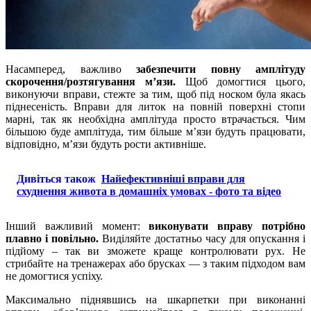
Насамперед, важливо
забезпечити повну амплітуду
скорочення/розтягування м’язи.
Щоб домогтися цього,
виконуючи вправи, стежте за тим, щоб під носком була якась
піднесеність. Вправи для литок на повній поверхні стопи
марні, так як необхідна амплітуда просто втрачається. Чим
більшою буде амплітуда, тим більше м’язи будуть працювати,
відповідно, м’язи будуть рости активніше.
Дивіться також
Найефективніші вправи для
схуднення живота в домашніх умовах - фото та відео
Інший важливий момент:
виконувати вправу потрібно
плавно і повільно.
Виділяйте достатньо часу для опускання і
підйому – так ви зможете краще контролювати рух. Не
стрибайте на тренажерах або брусках — з таким підходом вам
не домогтися успіху.
Максимально піднявшись на шкарпетки при виконанні