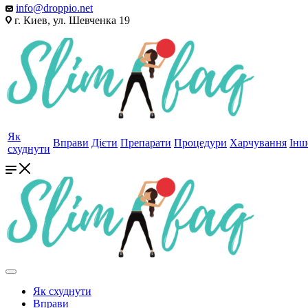
info@droppio.net
г. Киев, ул. Шевченка 19
Як
Вправи
Дієти
Препарати
Процедури
Харчування
Інш
схуднути
Як схуднути
Вправи