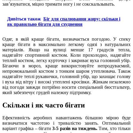
зав’язуватися, міцно тримати ногу і не сокскальзывать.
Дивіться також
Біг для спалювання жиру: скільки і
як правильно бігати для схуднення
Одяг, в якій краще бігати, визначається погодою. У спеку
краще бігати в максимально легкому одязі з натуральних
матеріалів. Якщо на вулиці менше 17 градусів тепла,
надягайте спортивний костюм. Коли прохолодно, надягайте
теплий костюм, легку курточку і закриває вуха головний убір.
Бігаючи в мороз, краще використовуйте непродуваємий,
непромокальний костюм з тонким шаром утеплювача. Також
надягайте теплі рукавички, головний убір, що захищає голову
і вуха від вітру і високі утеплені кросівки. Жінкам незалежно
від погоди завжди потрібно носити спеціальний бюстгальтер,
який забезпечує грудей належну підтримку.
Скільки і як часто бігати
Ефективність аеробних навантажень більшою мірою буде
визначатися частотою і тривалістю занять. Оптимальний
варіант графіка – бігати
3-5 разів на тиждень.
Тим, хто тільки