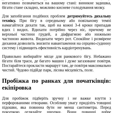
негативно позначиться на вашому стані: виникне задишка,
бігати стане складно, можливо кисневе голодування мозку.
Для запобігання подібних проблем
дотримуйтесь дихальну
техніку.
При бігу в середньому або повільному темпі
намагайтеся дихати так, щоб на кожні 3-4 кроки припадав
вдих і видих. Вдихати потрібно через ніс, причому не
верхньої частини грудей, а діафрагмою або нижньою
частиною живота. Видихати через рот. Спокійне і розмірене
дихання дозволить знизити навантаження на серцево-судинну
систему і підвищить ефективність кардіотренувань.
Правильно вибирайте місце для ранкового бігу. Небажано
бігати біля траси, де багато машин і дуже загазоване повітря.
Постарайтеся прокласти маршрут там, де повітря максимально
чистий. Чудово підійде парк, лісова місцевість, поле.
Пробіжка по ранках для початківців:
екіпіровка
Для пробіжок підберіть зручну і не важке взуття з
перфорованими отворами. Особливу увагу приділіть товщині
підошви, яка повинна бути не менш сантиметра. Перед
покупкою оглядайте шнурки. Вони повинні добре