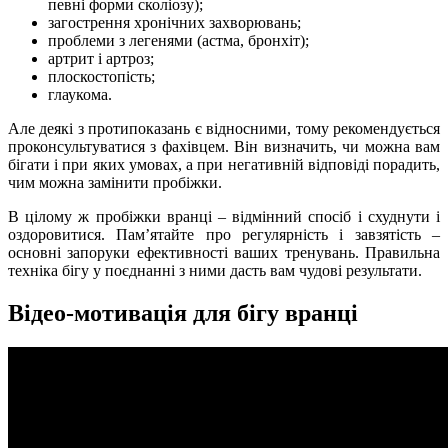
певні форми сколіозу);
загострення хронічних захворювань;
проблеми з легенями (астма, бронхіт);
артрит і артроз;
плоскостопість;
глаукома.
Але деякі з протипоказань є відносними, тому рекомендується
проконсультуватися з фахівцем. Він визначить, чи можна вам
бігати і при яких умовах, а при негативній відповіді порадить,
чим можна замінити пробіжки.
В цілому ж пробіжки вранці – відмінний спосіб і схуднути і
оздоровитися. Пам’ятайте про регулярність і завзятість –
основні запоруки ефективності ваших тренувань. Правильна
техніка бігу у поєднанні з ними дасть вам чудові результати.
Відео-мотивація для бігу вранці