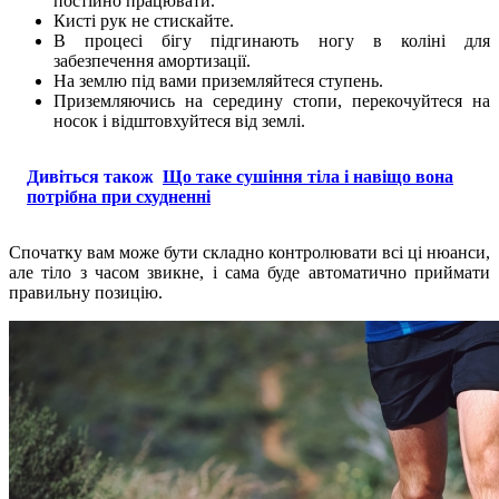
постійно працювати.
Кисті рук не стискайте.
В процесі бігу підгинають ногу в коліні для
забезпечення амортизації.
На землю під вами приземляйтеся ступень.
Приземляючись на середину стопи, перекочуйтеся на
носок і відштовхуйтеся від землі.
Дивіться також
Що таке сушіння тіла і навіщо вона
потрібна при схудненні
Спочатку вам може бути складно контролювати всі ці нюанси,
але тіло з часом звикне, і сама буде автоматично приймати
правильну позицію.