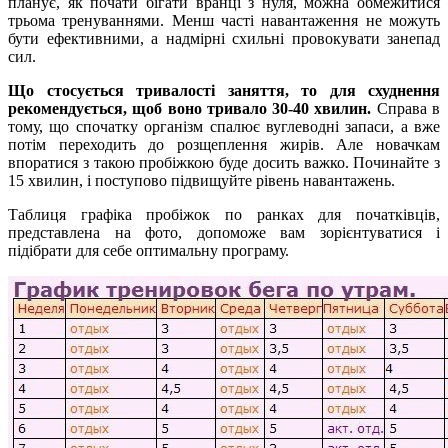
планує, як почати бігати вранці з нуля, можна обмежитися
трьома тренуваннями. Менш часті навантаження не можуть
бути ефективними, а надмірні схильні провокувати занепад
сил.
Що стосується тривалості заняття, то для схуднення
рекомендується, щоб воно тривало 30-40 хвилин.
Справа в
тому, що спочатку організм спалює вуглеводні запаси, а вже
потім переходить до розщеплення жирів. Але новачкам
впоратися з такою пробіжкою буде досить важко. Починайте з
15 хвилин, і поступово підвищуйте рівень навантажень.
Таблиця графіка пробіжок по ранках для початківців,
представлена на фото, допоможе вам зорієнтуватися і
підібрати для себе оптимальну програму.