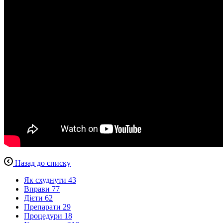
Назад до списку
Як схуднути
43
Вправи
77
Дієти
62
Препарати
29
Процедури
18