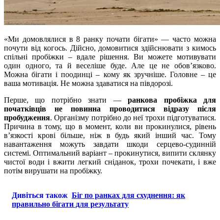
«Ми домовлялися в 8 ранку почати бігати» — часто можна
почути від когось. Дійсно, домовитися здійснювати з кимось
спільні пробіжки – вдале рішення. Ви можете мотивувати
один одного, та й веселіше буде. Але це не обов’язково.
Можна бігати і поодинці – кому як зручніше. Головне – це
ваша мотивація. Не можна здаватися на півдорозі.
Перше, що потрібно знати —
ранкова пробіжка для
початківців не повинна проводитися відразу після
пробудження
. Організму потрібно до неї трохи підготуватися.
Причина в тому, що в момент, коли ви прокинулися, рівень
в’язкості крові більше, ніж в будь який інший час. Тому
навантаження можуть завдати шкоди серцево-судинній
системі. Оптимальний варіант – прокинутися, випити склянку
чистої води і вжити легкий сніданок, трохи почекати, і вже
потім вирушати на пробіжку.
Дивіться також
Біг по ранках для схуднення: як
правильно бігати для результату