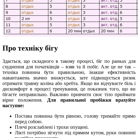
Про техніку бігу
Здається, що складного в такому процесі, біг по ранках для
схуднення для початківців – взяв та й побіг. Але це не так –
техніка повинна бути правильною, інакше ефективність
навантажень значно знижується, зате підвищується ризик
отримати травму коліна або хребта. Якщо ви відчуваєте біль і
дискомфорт в процесі тренування, це показник того, що ви
бігаєте неправильно. Важливо привчити своє тіло приймати
вірне положення.
Для правильної пробіжки врахуйте
наступне:
Постава повинна бути рівною, голову тримайте прямо
перед собою.
Плечі розслаблені і трохи опущені.
Лікті потрібно зігнути під прямим кутом, руки повинні