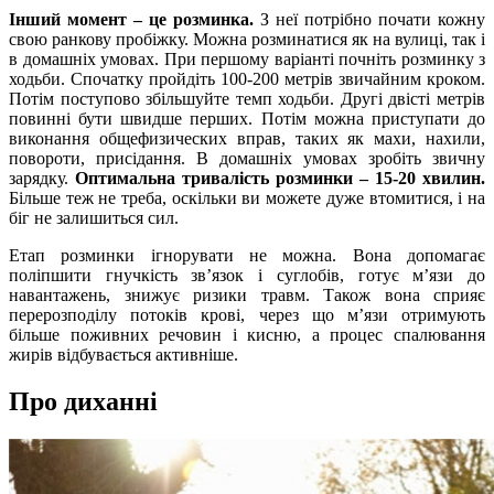
Інший момент – це розминка.
З неї потрібно почати кожну
свою ранкову пробіжку. Можна розминатися як на вулиці, так і
в домашніх умовах. При першому варіанті почніть розминку з
ходьби. Спочатку пройдіть 100-200 метрів звичайним кроком.
Потім поступово збільшуйте темп ходьби. Другі двісті метрів
повинні бути швидше перших. Потім можна приступати до
виконання общефизических вправ, таких як махи, нахили,
повороти, присідання. В домашніх умовах зробіть звичну
зарядку.
Оптимальна тривалість розминки – 15-20 хвилин.
Більше теж не треба, оскільки ви можете дуже втомитися, і на
біг не залишиться сил.
Етап розминки ігнорувати не можна. Вона допомагає
поліпшити гнучкість зв’язок і суглобів, готує м’язи до
навантажень, знижує ризики травм. Також вона сприяє
перерозподілу потоків крові, через що м’язи отримують
більше поживних речовин і кисню, а процес спалювання
жирів відбувається активніше.
Про диханні