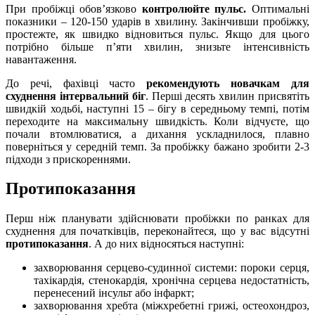
При пробіжці обов’язково
контролюйте пульс.
Оптимальні
показники – 120-150 ударів в хвилину. Закінчивши пробіжку,
простежте, як швидко відновиться пульс. Якщо для цього
потрібно більше п’яти хвилин, знизьте інтенсивність
навантаження.
До речі, фахівці часто
рекомендують новачкам для
схуднення інтервальний біг
. Перші десять хвилин присвятіть
швидкій ходьбі, наступні 15 – бігу в середньому темпі, потім
переходите на максимальну швидкість. Коли відчуєте, що
почали втомлюватися, а дихання ускладнилося, плавно
поверніться у середній темп. За пробіжку бажано зробити 2-3
підходи з прискореннями.
Протипоказання
Перш ніж планувати здійснювати пробіжки по ранках для
схуднення для початківців, переконайтеся, що у вас відсутні
протипоказання
. А до них відносяться наступні:
захворювання серцево-судинної системи: пороки серця,
тахікардія, стенокардія, хронічна серцева недостатність,
перенесений інсульт або інфаркт;
захворювання хребта (міжхребетні грижі, остеохондроз,