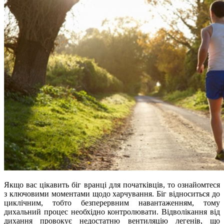
Якщо вас цікавить біг вранці для початківців, то ознайомтеся
з ключовими моментами щодо харчування. Біг відноситься до
циклічним, тобто безперервним навантаженням, тому
дихальний процес необхідно контролювати. Відволікання від
дихання провокує недостатню вентиляцію легенів, що