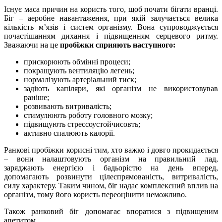
Існує маса причин на користь того, щоб почати бігати вранці.
Біг – аеробне навантаження, при якій залучається велика
кількість м’язів і систем організму. Вона супроводжується
почастішанням дихання і підвищенням серцевого ритму.
Зважаючи на це
пробіжки сприяють наступного:
прискорюють обмінні процеси;
покращують вентиляцію легень;
нормалізують артеріальний тиск;
задіють капіляри, які організм не використовував
раніше;
розвивають витривалість;
стимулюють роботу головного мозку;
підвищують стрессоустойчисовть;
активно спалюють калорії.
Ранкові пробіжки корисні тим, хто важко і довго прокидається
– вони налаштовують організм на правильний лад,
заряджають енергією і бадьорістю на день вперед,
допомагають розвинути цілеспрямованість, витривалість,
силу характеру. Таким чином, біг надає комплексний вплив на
організм, тому його користь переоцінити неможливо.
Також ранковий біг допомагає впоратися з підвищеним
апетитом.