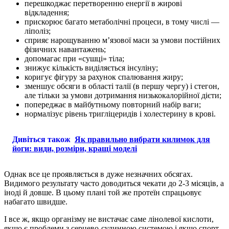
перешкоджає перетворенню енергії в жирові
відкладення;
прискорює багато метаболічні процеси, в тому числі —
ліполіз;
сприяє нарощуванню м’язової маси за умови постійних
фізичних навантажень;
допомагає при «сушці» тіла;
знижує кількість виділяється інсуліну;
коригує фігуру за рахунок спалювання жиру;
зменшує обсяги в області талії (в першу чергу) і стегон,
але тільки за умови дотримання низькокалорійної дієти;
попереджає в майбутньому повторний набір ваги;
нормалізує рівень тригліцеридів і холестерину в крові.
Дивіться також
Як правильно вибрати килимок для
йоги: види, розміри, кращі моделі
Однак все це проявляється в дуже незначних обсягах.
Видимого результату часто доводиться чекати до 2-3 місяців, а
іноді й довше. В цьому плані той же протеїн спрацьовує
набагато швидше.
І все ж, якщо організму не вистачає саме лінолевої кислоти,
якщо є проблеми з серцево-судинною системою і якщо спорт