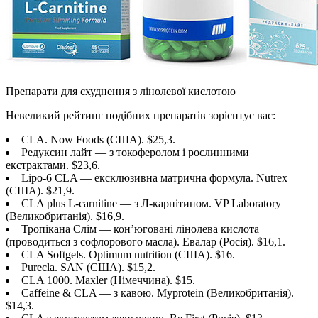
Препарати для схуднення з лінолевої кислотою
Невеликий рейтинг подібних препаратів зорієнтує вас:
CLA. Now Foods (США). $25,3.
Редуксин лайт — з токоферолом і рослинними
екстрактами. $23,6.
Lipo-6 CLA — ексклюзивна матрична формула. Nutrex
(США). $21,9.
CLA plus L-carnitine — з Л-карнітином. VP Laboratory
(Великобританія). $16,9.
Тропікана Слім — кон’юговані лінолева кислота
(проводиться з софлорового масла). Евалар (Росія). $16,1.
CLA Softgels. Optimum nutrition (США). $16.
Purecla. SAN (США). $15,2.
CLA 1000. Maxler (Німеччина). $15.
Caffeine & CLA — з кавою. Myprotein (Великобританія).
$14,3.