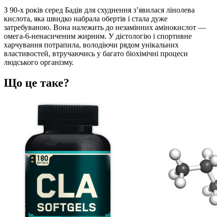
З 90-х років серед Бадів для схуднення з’явилася лінолева
кислота, яка швидко набрала обертів і стала дуже
затребуваною. Вона належить до незамінних амінокислот —
омега-6-ненасиченим жирним. У дієтологію і спортивне
харчування потрапила, володіючи рядом унікальних
властивостей, втручаючись у багато біохімічні процеси
людського організму.
Що це таке?