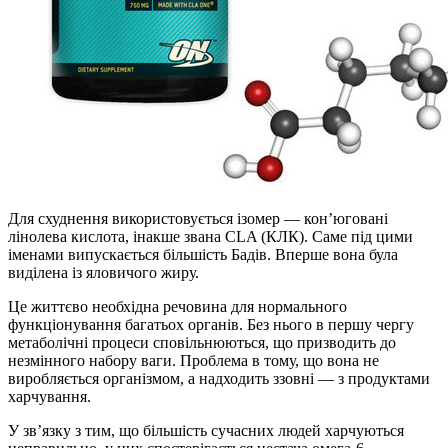
Для схуднення використовується ізомер — кон’юговані
лінолева кислота, інакше звана CLA (КЛК). Саме під цими
іменами випускається більшість Бадів. Вперше вона була
виділена із яловичого жиру.
Це життєво необхідна речовина для нормального
функціонування багатьох органів. Без нього в першу чергу
метаболічні процеси сповільнюються, що призводить до
незмінного набору ваги. Проблема в тому, що вона не
виробляється організмом, а надходить ззовні — з продуктами
харчування.
У зв’язку з тим, що більшість сучасних людей харчуються