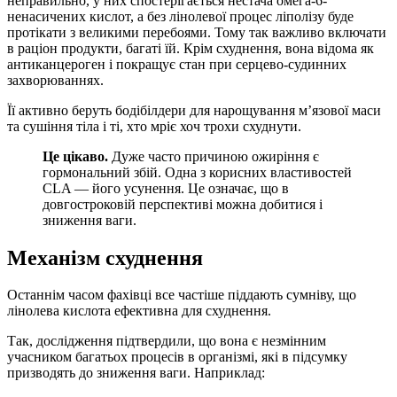
неправильно, у них спостерігається нестача омега-6-
ненасичених кислот, а без лінолевої процес ліполізу буде
протікати з великими перебоями. Тому так важливо включати
в раціон продукти, багаті їй. Крім схуднення, вона відома як
антиканцероген і покращує стан при серцево-судинних
захворюваннях.
Її активно беруть бодібілдери для нарощування м’язової маси
та сушіння тіла і ті, хто мріє хоч трохи схуднути.
Це цікаво.
Дуже часто причиною ожиріння є
гормональний збій. Одна з корисних властивостей
CLA — його усунення. Це означає, що в
довгостроковій перспективі можна добитися і
зниження ваги.
Механізм схуднення
Останнім часом фахівці все частіше піддають сумніву, що
лінолева кислота ефективна для схуднення.
Так, дослідження підтвердили, що вона є незмінним
учасником багатьох процесів в організмі, які в підсумку
призводять до зниження ваги. Наприклад: