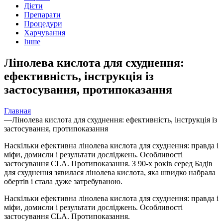
Дієти
Препарати
Процедури
Харчування
Інше
Лінолева кислота для схуднення:
ефективність, інструкція із
застосування, протипоказання
Главная
—
Лінолева кислота для схуднення: ефективність, інструкція із
застосування, протипоказання
Наскільки ефективна лінолева кислота для схуднення: правда і
міфи, домисли і результати досліджень. Особливості
застосування CLA. Протипоказання. З 90-х років серед Бадів
для схуднення зявилася лінолева кислота, яка швидко набрала
обертів і стала дуже затребуваною.
Наскільки ефективна лінолева кислота для схуднення: правда і
міфи, домисли і результати досліджень. Особливості
застосування CLA. Протипоказання.