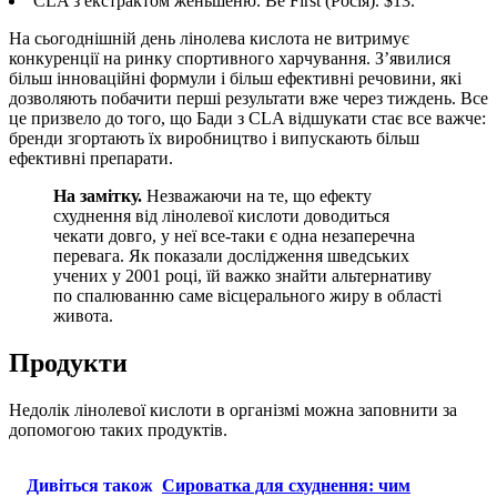
CLA з екстрактом женьшеню. Be First (Росія). $13.
На сьогоднішній день лінолева кислота не витримує
конкуренції на ринку спортивного харчування. З’явилися
більш інноваційні формули і більш ефективні речовини, які
дозволяють побачити перші результати вже через тиждень. Все
це призвело до того, що Бади з CLA відшукати стає все важче:
бренди згортають їх виробництво і випускають більш
ефективні препарати.
На замітку.
Незважаючи на те, що ефекту
схуднення від лінолевої кислоти доводиться
чекати довго, у неї все-таки є одна незаперечна
перевага. Як показали дослідження шведських
учених у 2001 році, їй важко знайти альтернативу
по спалюванню саме вісцерального жиру в області
живота.
Продукти
Недолік лінолевої кислоти в організмі можна заповнити за
допомогою таких продуктів.
Дивіться також
Сироватка для схуднення: чим