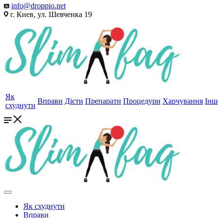
info@droppio.net
г. Киев, ул. Шевченка 19
Як
Вправи
Дієти
Препарати
Процедури
Харчування
Інш
схуднути
Як схуднути
Вправи