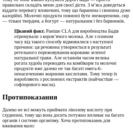
правильно складіть меню для своєї дієти. З м’яса доведеться
віддати перевагу яловичині, тому що баранина і свинина дуже
калорійні. Молочні продукти повинні бути знежиреними, сир
— тільки твердим, а йогурт — натуральним і без барвників.
Цікавий факт.
Раніше CLA для виробництва Бадів
отримували з коров’ячого молока. Але з плином
часу від такого способу відмовилися з наступної
причини: ця речовина утворюється в результаті
ретельного пережовування коровами зеленої
натуральної трави. Але останнім часом велика
рогата худоба переводять на комбікорм та молочні
продукти вже далеко не так багаті омега-6-
ненасиченими жирними кислотами. Тому тепер їх
виробляють з рослинних екстрактів (найчастіше —
софлорового масла).
Протипоказання
Далеко не всі можуть приймати лінолеву кислоту при
схудненні, тому що вона досить потужно впливає на багато
органів і системи організму. Хоча протипоказань для
вживання мало: