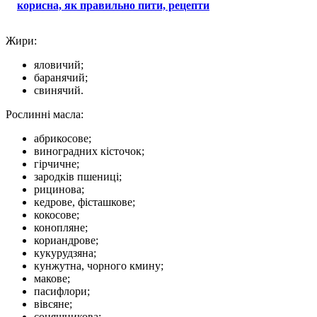
корисна, як правильно пити, рецепти
Жири:
яловичий;
баранячий;
свинячий.
Рослинні масла:
абрикосове;
виноградних кісточок;
гірчичне;
зародків пшениці;
рицинова;
кедрове, фісташкове;
кокосове;
конопляне;
кориандрове;
кукурудзяна;
кунжутна, чорного кмину;
макове;
пасифлори;
вівсяне;
соняшникова;