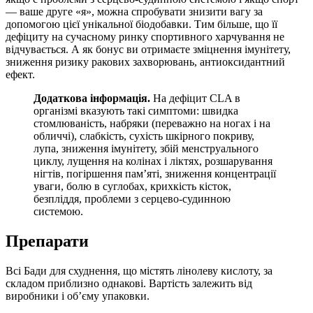
— ваше друге «я», можна спробувати знизити вагу за
допомогою цієї унікальної біодобавки. Тим більше, що її
дефіциту на сучасному ринку спортивного харчування не
відчувається. А як бонус ви отримаєте зміцнення імунітету,
зниження ризику ракових захворювань, антиоксидантний
ефект.
Додаткова інформація.
На дефіцит CLA в
організмі вказують такі симптоми: швидка
стомлюваність, набряки (переважно на ногах і на
обличчі), слабкість, сухість шкірного покриву,
лупа, зниження імунітету, збій менструального
циклу, лущення на колінах і ліктях, розшарування
нігтів, погіршення пам’яті, зниження концентрації
уваги, болю в суглобах, крихкість кісток,
безпліддя, проблеми з серцево-судинною
системою.
Препарати
Всі Бади для схуднення, що містять лінолеву кислоту, за
складом приблизно однакові. Вартість залежить від
виробники і об’єму упаковки.