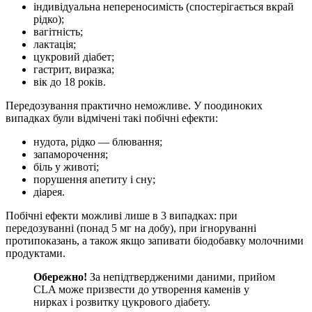
індивідуальна непереносимість (спостерігається вкрай
рідко);
вагітність;
лактація;
цукровий діабет;
гастрит, виразка;
вік до 18 років.
Передозування практично неможливе. У поодиноких
випадках були відмічені такі побічні ефекти:
нудота, рідко — блювання;
запаморочення;
біль у животі;
порушення апетиту і сну;
діарея.
Побічні ефекти можливі лише в 3 випадках: при
передозуванні (понад 5 мг на добу), при ігноруванні
протипоказань, а також якщо запивати біодобавку молочними
продуктами.
Обережно!
За непідтвердженими даними, прийом
CLA може призвести до утворення каменів у
нирках і розвитку цукрового діабету.