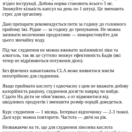
згідно інструкції. Добова норма становить всього 5 мг.
Знижуйте кількість капсул на день по 1 штуці. Це зменшить
стрес для організму.
Дані препарати рекомендується пити за годину до головного
прийому їжі. Рідше — за годину до тренування. Не можна
запивати молочними продуктами — використовуйте для
цього звичайну воду.
Під час схуднення не можна вживати залізовмісні ліки та
алкоголь, так як це суттєво знижує ефективність Бадів (які
тепер не відрізняються потужним дією).
Без фізичних навантажень CLA може виявитися зовсім
непотрібною для схуднення.
Якщо приймати кислоту і одночасно з цим не вважати добову
калорійність раціону, схуднення досягти навряд чи вийде.
Сідати На дієти не обов’язково, а от відмовитися від
шкідливих продуктів і зменшити розмір порцій доведеться.
Курс схуднення — 1 місяць. Інтервал відпочинку — 2-3 тижні.
Далі курс можна повторити. Частота — двічі на рік.
Незважаючи на те, що для схуднення лінолева кислота