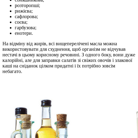
розторопші;
рижієва;
сафлорова;
соєва;
гарбузова;
енотери.
На відміну від жирів, всі вищеперелічені масла можна
використовувати для схуднення, щоб організм не відчував
нестачі в цьому корисному речовині. З одного боку, вони дуже
калорійні, але для заправки салатів зі свіжих овочів і злакової
каші на сніданок цілком придатні і їх потрібно зовсім
небагато.