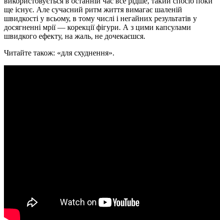
використовується в останній час все рідше, такий спосіб поки
ще існує. Але сучасний ритм життя вимагає шаленій
швидкості у всьому, в тому числі і негайних результатів у
досягненні мрії — корекції фігури. А з цими капсулами
швидкого ефекту, на жаль, не дочекаєшся.
Читайте також: «для схуднення».