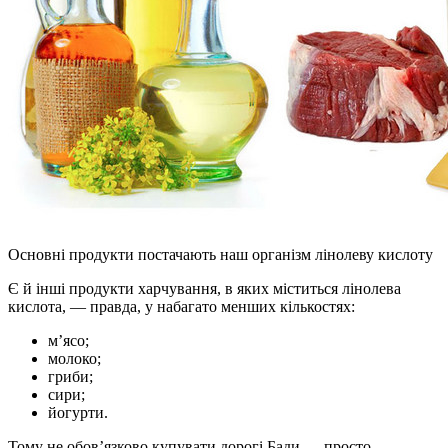
Основні продукти постачають наш організм лінолеву кислоту
Є й інші продукти харчування, в яких міститься лінолева
кислота, — правда, у набагато менших кількостях:
м’ясо;
молоко;
гриби;
сири;
йогурти.
Тому не обов’язково купувати дорогі Бади — просто