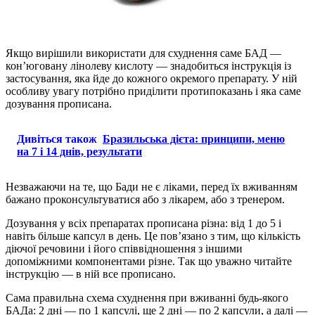
Якщо вирішили використати для схуднення саме БАД —
кон’юговану лінолеву кислоту — знадобиться інструкція із
застосування, яка йде до кожного окремого препарату. У ній
особливу увагу потрібно приділити протипоказань і яка саме
дозування прописана.
Дивіться також
Бразильська дієта: принципи, меню
на 7 і 14 днів, результати
Незважаючи на те, що Бади не є ліками, перед їх вживанням
бажано проконсультуватися або з лікарем, або з тренером.
Дозування у всіх препаратах прописана різна: від 1 до 5 і
навіть більше капсул в день. Це пов’язано з тим, що кількість
діючої речовини і його співвідношення з іншими
допоміжними компонентами різне. Так що уважно читайте
інструкцію — в ній все прописано.
Сама правильна схема схуднення при вживанні будь-якого
БАДа: 2 дні — по 1 капсулі, ще 2 дні — по 2 капсули, а далі —