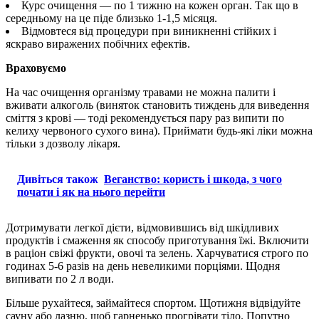
Курс очищення — по 1 тижню на кожен орган. Так що в
середньому на це піде близько 1-1,5 місяця.
Відмовтеся від процедури при виникненні стійких і
яскраво виражених побічних ефектів.
Враховуємо
На час очищення організму травами не можна палити і
вживати алкоголь (виняток становить тиждень для виведення
сміття з крові — тоді рекомендується пару раз випити по
келиху червоного сухого вина). Приймати будь-які ліки можна
тільки з дозволу лікаря.
Дивіться також
Веганство: користь і шкода, з чого
почати і як на нього перейти
Дотримувати легкої дієти, відмовившись від шкідливих
продуктів і смаження як способу приготування їжі. Включити
в раціон свіжі фрукти, овочі та зелень. Харчуватися строго по
годинах 5-6 разів на день невеликими порціями. Щодня
випивати по 2 л води.
Більше рухайтеся, займайтеся спортом. Щотижня відвідуйте
сауну або лазню, щоб гарненько прогрівати тіло. Попутно