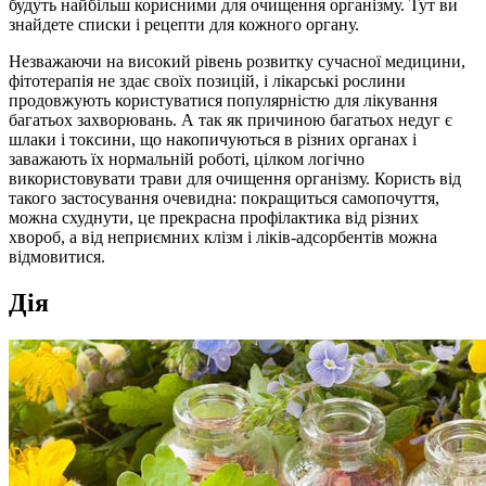
будуть найбільш корисними для очищення організму. Тут ви
знайдете списки і рецепти для кожного органу.
Незважаючи на високий рівень розвитку сучасної медицини,
фітотерапія не здає своїх позицій, і лікарські рослини
продовжують користуватися популярністю для лікування
багатьох захворювань. А так як причиною багатьох недуг є
шлаки і токсини, що накопичуються в різних органах і
заважають їх нормальній роботі, цілком логічно
використовувати трави для очищення організму. Користь від
такого застосування очевидна: покращиться самопочуття,
можна схуднути, це прекрасна профілактика від різних
хвороб, а від неприємних клізм і ліків-адсорбентів можна
відмовитися.
Дія