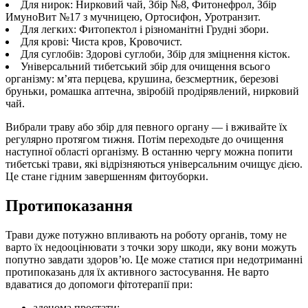
Для нирок: Нирковий чай, Збір №8, Фитонефрол, Збір
ИмуноВит №17 з мучницею, Ортосифон, Уротранзит.
Для легких: Фитопектол і різноманітні Грудні збори.
Для крові: Чиста кров, Кровочист.
Для суглобів: Здорові суглоби, Збір для зміцнення кісток.
Універсальний тибетський збір для очищення всього
організму: м’ята перцева, крушина, безсмертник, березові
бруньки, ромашка аптечна, звіробій продірявлений, нирковий
чай.
Вибрали траву або збір для певного органу — і вживайте їх
регулярно протягом тижня. Потім переходьте до очищення
наступної області організму. В останню чергу можна попити
тибетські трави, які відрізняються універсальним очищує дією.
Це стане гідним завершенням фитоуборки.
Протипоказання
Трави дуже потужно впливають на роботу органів, тому не
варто їх недооцінювати з точки зору шкоди, яку вони можуть
попутно завдати здоров’ю. Це може статися при недотриманні
протипоказань для їх активного застосування. Не варто
вдаватися до допомоги фітотерапії при:
аденома простати;