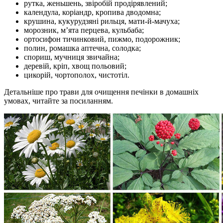
рутка, женьшень, звіробій продірявлений;
календула, коріандр, кропива дводомна;
крушина, кукурудзяні рильця, мати-й-мачуха;
морозник, м’ята перцева, кульбаба;
ортосифон тичинковий, пижмо, подорожник;
полин, ромашка аптечна, солодка;
спориш, мучниця звичайна;
деревій, кріп, хвощ польовий;
цикорій, чортополох, чистотіл.
Детальніше про трави для очищення печінки в домашніх
умовах, читайте за посиланням.