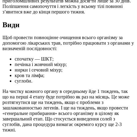
приголомшливих результатів можна досягти лише за 30 днів.
Поліпшення самопочуття і легкість у всьому тілі повинні
з’явитися вже до кінця першого тижня.
Види
Щоб провести повноцінне очищення всього організму за
допомогою лікарських трав, потрібно працювати з органами у
визначеній послідовності:
спочатку — ШКТ;
печінка і жовчний міхур;
нирки і сечовий міхур;
кров та лімфа;
суглоби.
На чистку кожного органу в середньому йде 1 тиждень, так
що на перші 4 етапу буде потрібно як раз на місяць. Це може
розтягнутися ще на тиждень, якщо є проблеми з
зашлакованностью легенів. І ще на тиждень, якщо провести
«генеральне прибирання» всього організму в цілому як
завершальний етап. Що стосується виведення солей з
суглобів, дана процедура вимагає окремого курсу ще 2-3
тижні.