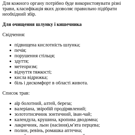
Для кожного органу потрібно буде використовувати різні
трави, класифікація яких дозволяє правильно підібрати
необхідний збір.
Для очищення шлунку і кишечника
Свідчення:
підвищена кислотність шлунка;
печія;
порушення стільця;
здуття;
метеоризм;
відчуття тяжкості;
кисла відрижка;
біль і дискомфорт в області живота.
Список трав:
аїр болотний, алтей, береза;
валеріана, звіробій продірявлений;
золототисячник зонтичний, іван-чай;
календула, крушина, кропива дводомна;
лакричник, льон (насіння),м’ята перцева;
полин, ревінь, ромашка аптечна;