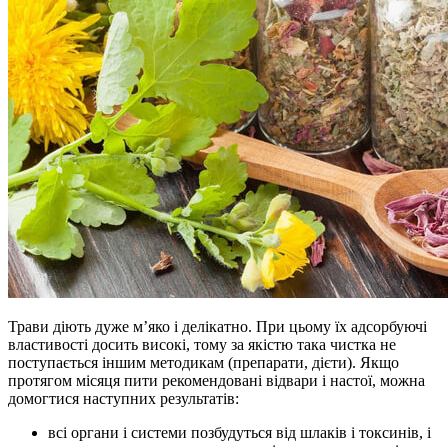
Трави діють дуже м’яко і делікатно. При цьому їх адсорбуючі
властивості досить високі, тому за якістю така чистка не
поступається іншим методикам (препарати, дієти). Якщо
протягом місяця пити рекомендовані відвари і настої, можна
домогтися наступних результатів:
всі органи і системи позбудуться від шлаків і токсинів, і