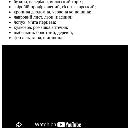
бузина, валеріана, волоський горіх;
звіробій продірявлений, гісоп лікарський;
кропива дводомна, червона конюшина;
лавровий лист, льон (насіння);
лопух, м’ята перцева;
кульбаба, ромашка аптечна;
шабельник болотний, деревій;
фенхель, хвоя, шипшина.