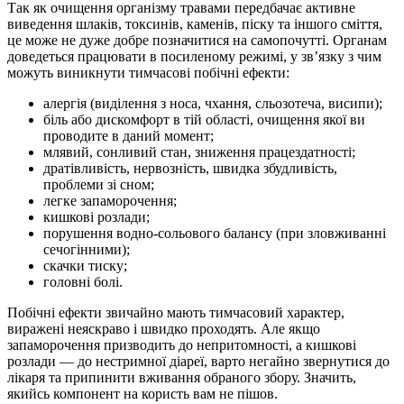
Так як очищення організму травами передбачає активне
виведення шлаків, токсинів, каменів, піску та іншого сміття,
це може не дуже добре позначитися на самопочутті. Органам
доведеться працювати в посиленому режимі, у зв’язку з чим
можуть виникнути тимчасові побічні ефекти:
алергія (виділення з носа, чхання, сльозотеча, висипи);
біль або дискомфорт в тій області, очищення якої ви
проводите в даний момент;
млявий, сонливий стан, зниження працездатності;
дратівливість, нервозність, швидка збудливість,
проблеми зі сном;
легке запаморочення;
кишкові розлади;
порушення водно-сольового балансу (при зловживанні
сечогінними);
скачки тиску;
головні болі.
Побічні ефекти звичайно мають тимчасовий характер,
виражені неяскраво і швидко проходять. Але якщо
запаморочення призводить до непритомності, а кишкові
розлади — до нестримної діареї, варто негайно звернутися до
лікаря та припинити вживання обраного збору. Значить,
якийсь компонент на користь вам не пішов.