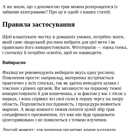
А ви знали, що з допомогою трав можна розпрощатися із
зайвими кілограмами? Про це в одній з наших статей.
Правила застосування
Щоб влаштувати чистку в домашніх умовах, потрібно знати,
який саме лікарський рослина вибрати для цієї мети і як
правильно його використовувати. Фітотерапія — наука тонка,
і спочатку її потрібно освоїти, щоб не нашкодити.
Вибираємо
Фахівці не рекомендують вибирати якусь одну рослину.
Пояснення просте: наприклад, материнка зустрічається
практично у всіх списках, так як здатна виводити шлаки і
токсини з різних органів. Ви заплануєте на першому тижні
використовувати її для кишечника, а за фактом у вас є пісок у
нирках, і вона спрямує всі свої сили в першу чергу на хвору
область. Порушиться послідовність, і процедура виявиться
марною. А якщо кожного тижня попити цілий збір трав
специфічного призначення, тут вже він буде працювати
цілеспрямовано і не помилиться з точкою влучення.
Другий момент: для чищення організму краще купувати