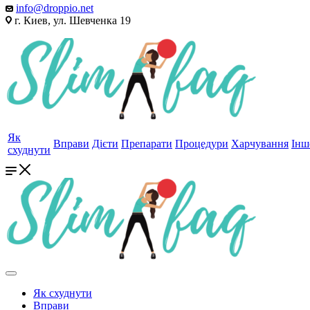
info@droppio.net
г. Киев, ул. Шевченка 19
Як
Вправи
Дієти
Препарати
Процедури
Харчування
Інш
схуднути
Як схуднути
Вправи