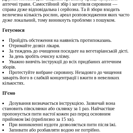
аптечні трави. Самостійний збір і заготівля сировини —
справа дуже відповідальна і серйозна. Та й збори входить
величезна кількість рослин, ареал розповсюдження яких часто
дуже локальний, тому виникнуть проблеми з пошуком.
Готуємося
Пройдіть обстеження на наявність протипоказань.
Отримайте дозвіл лікаря.
За тиждень до очищення посидьте на вегетаріанській дієті.
За день зробіть очисну клізму.
Уважно вивчіть інструкції до всіх придбаних аптечним
зборів.
Протестуйте вибране сировину. Незадовго до чищення
заваріть його в слабкій концентрації і вжити в невеликих
кількостях.
П’ємо
Дозування визначається інструкцією. Зазвичай вона
становить півсклянки або склянку за 1 раз. Найчастіше
пропонується пити настої кожен раз перед основним
прийомом їжі (приблизно за 15 хв).
При виникненні нудоти дозволяється пити після їжі.
Запивати або розбавляти водою не потрібно.