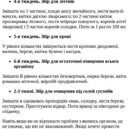
4-я тиждень. Збір для легенів
Змішати по 1 частини, плоди анісу звичайного, листя мати-й-
мачухи, квітки дягелю лікарського; по 2 частини квіток
просвирняка лісового, листя чебрецю повзучого, коренів алтеї
лікарської; і 5 частин коренів солодки. Пити за 1 раз по 100 мл
5-я тиждень. Збір для крові
У рівних кількостях змішуються листя кропиви дводомної,
малини, берези, квітки бузини і нагідок.
6-й тиждень. Збір для остаточної очищення всього
організму
Змішати В рівних кількостях безсмертник, нирки берези, квіти
ромашки аптечної, звіробій продірявлений.
2-3 тижні. Збір для очищення від солей суглобів
Змішати в однакових пропорціях оман, солодку, листя берези,
пустирник. Приготувати відвар. Пити вранці за півгодини до
сніданку.
Навіть якщо ви не відчуваєте проблем з якимось органом, це
не означає, що він не зашлакований. Якщо хочете провести