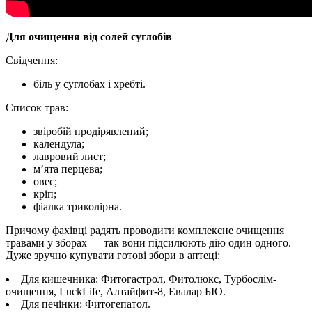
Для очищення від солей суглобів
Свідчення:
біль у суглобах і хребті.
Список трав:
звіробій продірявлений;
календула;
лавровий лист;
м’ята перцева;
овес;
кріп;
фіалка триколірна.
Причому фахівці радять проводити комплексне очищення
травами у зборах — так вони підсилюють дію один одного.
Дуже зручно купувати готові збори в аптеці:
Для кишечника: Фитогастрол, Фитолюкс, Турбослім-
очищення, LuckLife, Алтайфит-8, Евалар БІО.
Для печінки: Фитогепатол.