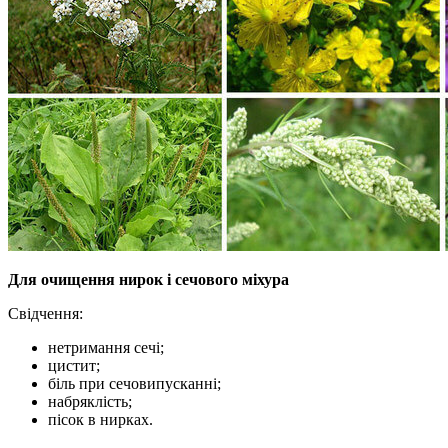
Для очищення нирок і сечового міхура
Свідчення:
нетримання сечі;
цистит;
біль при сечовипусканні;
набряклість;
пісок в нирках.