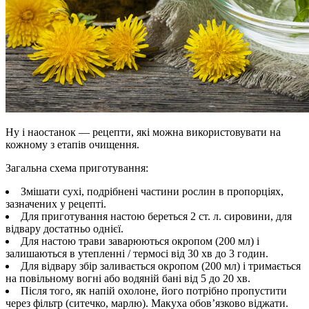
Ну і наостанок — рецепти, які можна використовувати на
кожному з етапів очищення.
Загальна схема приготування:
Змішати сухі, подрібнені частини рослин в пропорціях,
зазначених у рецепті.
Для приготування настою береться 2 ст. л. сировини, для
відвару достатньо однієї.
Для настою трави заварюються окропом (200 мл) і
залишаються в утепленні / термосі від 30 хв до 3 годин.
Для відвару збір заливається окропом (200 мл) і тримається
на повільному вогні або водяній бані від 5 до 20 хв.
Після того, як напій охолоне, його потрібно пропустити
через фільтр (ситечко, марлю). Макуха обов’язково віджати.