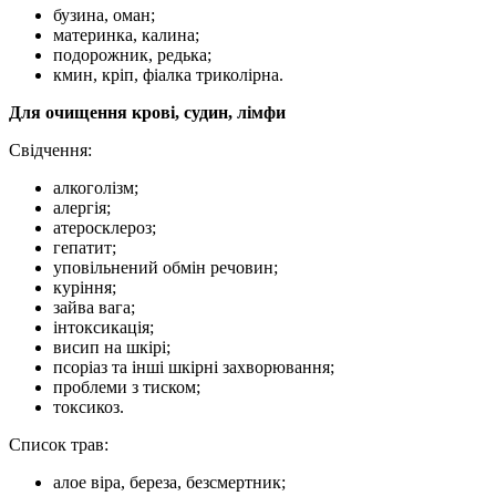
бузина, оман;
материнка, калина;
подорожник, редька;
кмин, кріп, фіалка триколірна.
Для очищення крові, судин, лімфи
Свідчення:
алкоголізм;
алергія;
атеросклероз;
гепатит;
уповільнений обмін речовин;
куріння;
зайва вага;
інтоксикація;
висип на шкірі;
псоріаз та інші шкірні захворювання;
проблеми з тиском;
токсикоз.
Список трав:
алое віра, береза, безсмертник;