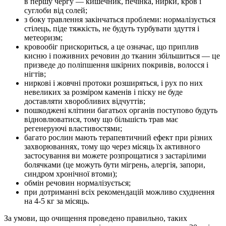
в першу чергу — кишечник, печінка, нирки, кров і
суглоби від солей;
з боку травлення закінчаться проблеми: нормалізується
стілець, піде тяжкість, не будуть турбувати здуття і
метеоризм;
кровообіг прискориться, а це означає, що приплив
кисню і поживних речовин до тканин збільшиться — це
призведе до поліпшення шкірних покривів, волосся і
нігтів;
ниркові і жовчні протоки розширяться, і рух по них
невеликих за розміром каменів і піску не буде
доставляти хворобливих відчуттів;
пошкоджені клітини багатьох органів поступово будуть
відновлюватися, тому що більшість трав має
регенеруючі властивостями;
багато рослин мають терапевтичний ефект при різних
захворюваннях, тому що через місяць їх активного
застосування ви можете розпрощатися з застарілими
болячками (це можуть бути мігрень, алергія, запори,
синдром хронічної втоми);
обмін речовин нормалізується;
при дотриманні всіх рекомендацій можливо схуднення
на 4-5 кг за місяць.
За умови, що очищення проведено правильно, таких