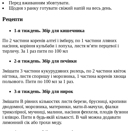
Перед вживанням збовтувати.
Щодня з ранку готувати свіжий напій на весь день.
Рецепти
1-я тиждень. Збір для кишечника
По 2 частини коренів алтеї і імбиру, по 1 частини лляних
насіння, коріння кульбаби і лопуха, листя м’яти перцевої і
тирличу. За 1 раз пити по 100 мл
2-я тиждень. Збір для печінки
Змішати 3 частини кукурудзяних рилець, по 2 частини квіток
нігтика, листя споришу і морозника, 1 частина коренів хвоща
польового. Пити по 100 мл за 1 раз.
3-я тиждень. Збір для нирок
Змішати В рівних кількостях листя берези, брусниці, кропиви
дводомної, морозника, материнки, мати-й-мачухи, фіалки
триколірної, мучниці, малини, насіння фенхеля, плодів бузини
і ялівцю. Пити в будь-якій кількості. В чай можна додавати
лимонний сік або трохи меду.