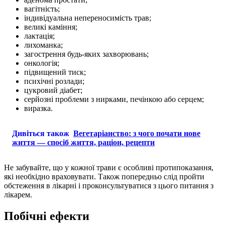
вагітність;
індивідуальна непереносимість трав;
великі каміння;
лактація;
лихоманка;
загострення будь-яких захворювань;
онкологія;
підвищений тиск;
психічні розлади;
цукровий діабет;
серйозні проблеми з нирками, печінкою або серцем;
виразка.
Дивіться також
Вегетаріанство: з чого почати нове
життя — спосіб життя, раціон, рецепти
Не забувайте, що у кожної трави є особливі протипоказання,
які необхідно враховувати. Також попередньо слід пройти
обстеження в лікарні і проконсультуватися з цього питання з
лікарем.
Побічні ефекти