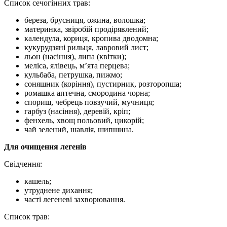
Список сечогінних трав:
береза, брусниця, ожина, волошка;
материнка, звіробій продірявлений;
календула, кориця, кропива дводомна;
кукурудзяні рильця, лавровий лист;
льон (насіння), липа (квітки);
меліса, ялівець, м’ята перцева;
кульбаба, петрушка, пижмо;
соняшник (коріння), пустирник, розторопша;
ромашка аптечна, смородина чорна;
спориш, чебрець повзучий, мучниця;
гарбуз (насіння), деревій, кріп;
фенхель, хвощ польовий, цикорій;
чай зелений, шавлія, шипшина.
Для очищення легенів
Свідчення:
кашель;
утруднене дихання;
часті легеневі захворювання.
Список трав: