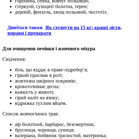
горобина, сенна, вовчуг польовий;
стеркулії, сухоцвіт болотна, терен;
деревій, фенхель, хвощ польовий, чистотіл.
Дивіться також
Як схуднути на 15 кг: кращі дієти,
вправи і препарати
Для очищення печінки і жовчного міхура
Свідчення:
біль, що віддає в праве підребер’я;
гіркий присмак в роті;
жовтизна шкірних покривів;
кровоточивые десна;
важкість у животі;
сірий наліт на язику;
відрижка тухлим яйцем.
Список жовчогінних трав:
аїр болотний, барбарис, безсмертник;
брусниця, чорниця, суниця;
валеріана, бобівник трилистий, материнка;