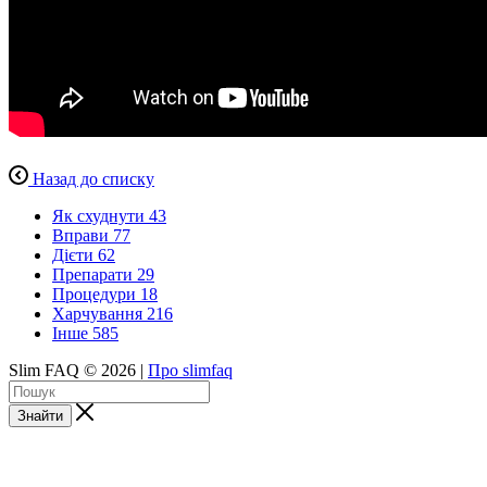
Назад до списку
Як схуднути
43
Вправи
77
Дієти
62
Препарати
29
Процедури
18
Харчування
216
Інше
585
Slim FAQ © 2026 |
Про slimfaq
Знайти