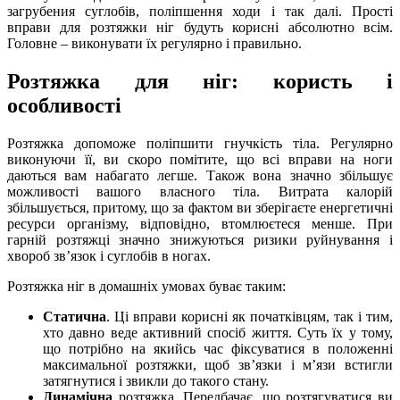
загрубения суглобів, поліпшення ходи і так далі. Прості
вправи для розтяжки ніг будуть корисні абсолютно всім.
Головне – виконувати їх регулярно і правильно.
Розтяжка для ніг: користь і
особливості
Розтяжка допоможе поліпшити гнучкість тіла. Регулярно
виконуючи її, ви скоро помітите, що всі вправи на ноги
даються вам набагато легше. Також вона значно збільшує
можливості вашого власного тіла. Витрата калорій
збільшується, притому, що за фактом ви зберігаєте енергетичні
ресурси організму, відповідно, втомлюєтеся менше. При
гарній розтяжці значно знижуються ризики руйнування і
хвороб зв’язок і суглобів в ногах.
Розтяжка ніг в домашніх умовах буває таким:
Статична
. Ці вправи корисні як початківцям, так і тим,
хто давно веде активний спосіб життя. Суть їх у тому,
що потрібно на якийсь час фіксуватися в положенні
максимальної розтяжки, щоб зв’язки і м’язи встигли
затягнутися і звикли до такого стану.
Динамічна
розтяжка. Передбачає, що розтягуватися ви