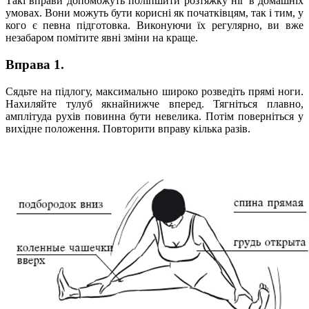
Такі вправи допоможуть поліпшити розтяжку ніг в домашніх
умовах. Вони можуть бути корисні як початківцям, так і тим, у
кого є певна підготовка. Виконуючи їх регулярно, ви вже
незабаром помітите явні зміни на краще.
Вправа 1.
Сядьте на підлогу, максимально широко розведіть прямі ноги.
Нахиляйте тулуб якнайнижче вперед. Тягніться плавно,
амплітуда рухів повинна бути невелика. Потім поверніться у
вихідне положення. Повторити вправу кілька разів.