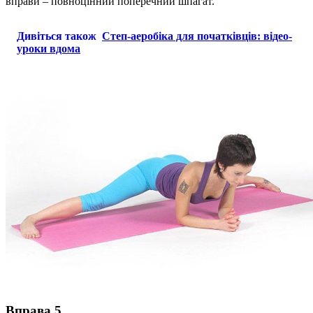
вправи – повноцінний поперечний шпагат.
Дивіться також
Степ-аеробіка для початківців: відео-
уроки вдома
Вправа 5.