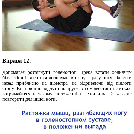
Вправа 12.
Допомагає розтягнути голеностоп. Треба встати обличчям
біля стіни і впертися долонями в стіну. Праву ногу відвести
назад приблизно на півметра, не відриваючи від підлоги
стопу. Ви повинні відчути напругу в гомілкостопі і литках.
Затримайтеся в такому положенні на хвилину. Те ж саме
повторити для іншої ноги.