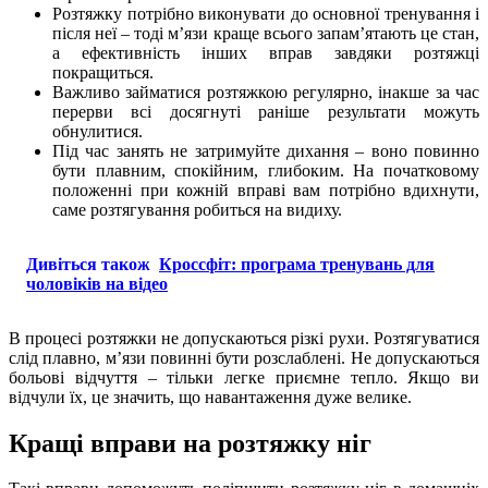
Розтяжку потрібно виконувати до основної тренування і
після неї – тоді м’язи краще всього запам’ятають це стан,
а ефективність інших вправ завдяки розтяжці
покращиться.
Важливо займатися розтяжкою регулярно, інакше за час
перерви всі досягнуті раніше результати можуть
обнулитися.
Під час занять не затримуйте дихання – воно повинно
бути плавним, спокійним, глибоким. На початковому
положенні при кожній вправі вам потрібно вдихнути,
саме розтягування робиться на видиху.
Дивіться також
Кроссфіт: програма тренувань для
чоловіків на відео
В процесі розтяжки не допускаються різкі рухи. Розтягуватися
слід плавно, м’язи повинні бути розслаблені. Не допускаються
больові відчуття – тільки легке приємне тепло. Якщо ви
відчули їх, це значить, що навантаження дуже велике.
Кращі вправи на розтяжку ніг