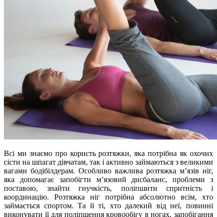
Всі ми знаємо про користь розтяжки, яка потрібна як охочих
сісти на шпагат дівчатам, так і активно займаються з великими
вагами бодібілдерам. Особливо важлива розтяжка м’язів ніг,
яка допомагає запобігти м’язовий дисбаланс, проблеми з
поставою, знайти гнучкість, поліпшити спритність і
координацію. Розтяжка ніг потрібна абсолютно всім, хто
займається спортом. Та й ті, хто далекий від неї, повинні
виконувати її для поліпшення кровообігу в ногах, запобігання