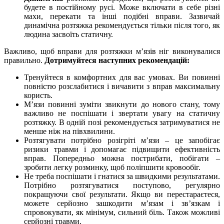
будете в постійному русі. Може включати в себе різні
махи, перекати та інші подібні вправи. Зазвичай
динамічна розтяжка рекомендується тільки після того, як
людина засвоїть статичну.
Важливо, щоб вправи для розтяжки м’язів ніг виконувалися
правильно.
Дотримуйтеся наступних рекомендацій:
Тренуйтеся в комфортних для вас умовах. Ви повинні
повністю розслабитися і вичавити з вправ максимальну
користь.
М’язи повинні зуміти звикнути до нового стану, тому
важливо не поспішати і звертати увагу на статичну
розтяжку. В одній позі рекомендується затримуватися не
менше ніж на півхвилини.
Розтягувати потрібно розігріті м’язи – це запобігає
ризики травми і допомагає підвищити ефективність
вправ. Попередньо можна пострибати, побігати –
зробити легку розминку, щоб поліпшити кровообіг.
Не треба поспішати і гнатися за швидкими результатами.
Потрібно розтягуватися поступово, регулярно
покращуючи свої результати. Якщо ви перестараєтеся,
можете серйозно зашкодити м’язам і зв’язкам і
спровокувати, як мінімум, сильний біль. Також можливі
серйозні травми.