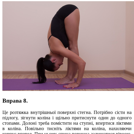
Вправа 8.
Це розтяжка внутрішньої поверхні стегна. Потрібно сісти на
підлогу, зігнути коліна і щільно притиснути один до одного
стопами. Долоні треба помістити на ступні, впертися ліктями
в коліна. Повільно тисніть ліктями на коліна, нахиляючи
корпус вперед. При цьому спина повинна залишатися рівною.